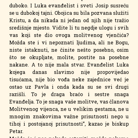
duboko. I Luka evanđelist i sveti Josip susreću
se u dubokoj tajni. Obojica su bila pozvana služiti
Kristu, a da nikada ni jedan od njih nije tražio
središnje mjesto. Vidite li tu negdje ulogu i svih
vas koji ste dio ovoga molitvenog vjenčića?
Možda ste i vi nepoznati ljudima, ali ne Bogu,
niste istaknuti, ne činite nešto posebno, osim
što se okupljate, molite, postite na posebne
nakane. A to nije mala stvar. Evanđelist Luka
kojega danas slavimo nije propovijedao
tisućama, nije bio vođa neke zajednice već je
ostao uz Pavla i onda kada su se svi drugi
razišli. To je draga braćo i sestre snaga
Evanđelja. To je snaga vaše molitve, vas članova
Molitvenog vijenca, ne u velikim gestama, ne u
mnogim znakovima važne prisutnosti nego u
tihoj i postojanoj prisutnosti”, kazao je biskup
Petar.