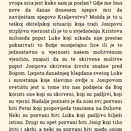
svoga srca jest kako sam ja poslan? Gdje me Isus
zove da danas donesem njegov mir da
naviještam njegovo Kraljevstvo? Možda je to u
teškoj obiteljskoj situaciji koja traži Josipovu
strpljivu vjernost ili je to u svjedočenju Kristova
milosrđa poput Luke koji nikada nije prestao
pokazivati to Božje suosjećajno lice ili je to
jednostavno u vjernosti našem molitvenom
vjenčiću, znajući da su te skrivene molitve
poput Josipova skrivena života snažne pred
Bogom. Ljepota današnjeg blagdana svetog Luke
i susretanja koje slavimo ovdje u Josipovom
svetištu jest u tome što nas podsjeća da Bog
koristi one koji su skriveni, koji su pažljivi, koji
su vjerni. Nadalje poznato je da nisu svi pozvani
biti Petar koji propovijeda tisućama na Duhove.
Neki su pozvani biti Luka koji pažljivo bilježi
istinu. Drugi su opet pozvani biti Josip koji tiho
štiti i skrbi, a neki su pozvani biti među onom