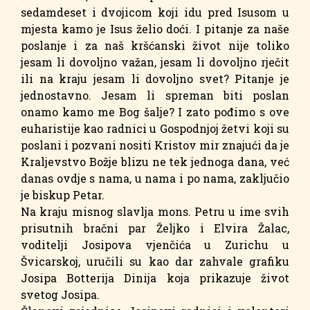
sedamdeset i dvojicom koji idu pred Isusom u
mjesta kamo je Isus želio doći. I pitanje za naše
poslanje i za naš kršćanski život nije toliko
jesam li dovoljno važan, jesam li dovoljno rječit
ili na kraju jesam li dovoljno svet? Pitanje je
jednostavno. Jesam li spreman biti poslan
onamo kamo me Bog šalje? I zato pođimo s ove
euharistije kao radnici u Gospodnjoj žetvi koji su
poslani i pozvani nositi Kristov mir znajući da je
Kraljevstvo Božje blizu ne tek jednoga dana, već
danas ovdje s nama, u nama i po nama, zaključio
je biskup Petar.
Na kraju misnog slavlja mons. Petru u ime svih
prisutnih bračni par Željko i Elvira Žalac,
voditelji Josipova vjenčića u Zurichu u
Švicarskoj, uručili su kao dar zahvale grafiku
Josipa Botterija Dinija koja prikazuje život
svetog Josipa.