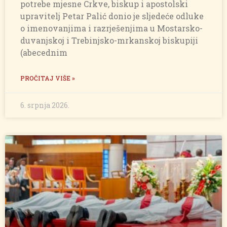
potrebe mjesne Crkve, biskup i apostolski
upravitelj Petar Palić donio je sljedeće odluke
o imenovanjima i razrješenjima u Mostarsko-
duvanjskoj i Trebinjsko-mrkanskoj biskupiji
(abecednim
PROČITAJ VIŠE »
6. srpnja 2026.