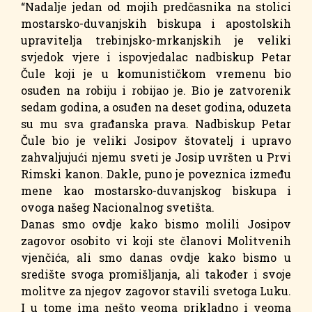
“Nadalje jedan od mojih predčasnika na stolici
mostarsko-duvanjskih biskupa i apostolskih
upravitelja trebinjsko-mrkanjskih je veliki
svjedok vjere i ispovjedalac nadbiskup Petar
Čule koji je u komunističkom vremenu bio
osuđen na robiju i robijao je. Bio je zatvorenik
sedam godina, a osuđen na deset godina, oduzeta
su mu sva građanska prava. Nadbiskup Petar
Čule bio je veliki Josipov štovatelj i upravo
zahvaljujući njemu sveti je Josip uvršten u Prvi
Rimski kanon. Dakle, puno je poveznica između
mene kao mostarsko-duvanjskog biskupa i
ovoga našeg Nacionalnog svetišta.
Danas smo ovdje kako bismo molili Josipov
zagovor osobito vi koji ste članovi Molitvenih
vjenčića, ali smo danas ovdje kako bismo u
središte svoga promišljanja, ali također i svoje
molitve za njegov zagovor stavili svetoga Luku.
I u tome ima nešto veoma prikladno i veoma