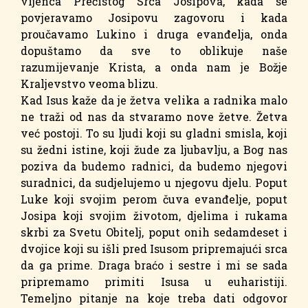
vijenca Prečistog Srca Josipova, kada se
povjeravamo Josipovu zagovoru i kada
proučavamo Lukino i druga evanđelja, onda
dopuštamo da sve to oblikuje naše
razumijevanje Krista, a onda nam je Božje
Kraljevstvo veoma blizu.
Kad Isus kaže da je žetva velika a radnika malo
ne traži od nas da stvaramo nove žetve. Žetva
već postoji. To su ljudi koji su gladni smisla, koji
su žedni istine, koji žude za ljubavlju, a Bog nas
poziva da budemo radnici, da budemo njegovi
suradnici, da sudjelujemo u njegovu djelu. Poput
Luke koji svojim perom čuva evanđelje, poput
Josipa koji svojim životom, djelima i rukama
skrbi za Svetu Obitelj, poput onih sedamdeset i
dvojice koji su išli pred Isusom pripremajući srca
da ga prime. Draga braćo i sestre i mi se sada
pripremamo primiti Isusa u euharistiji.
Temeljno pitanje na koje treba dati odgovor