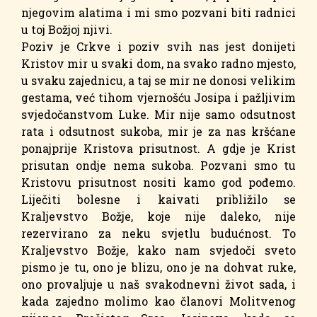
njegovim alatima i mi smo pozvani biti radnici
u toj Božjoj njivi.
Poziv je Crkve i poziv svih nas jest donijeti
Kristov mir u svaki dom, na svako radno mjesto,
u svaku zajednicu, a taj se mir ne donosi velikim
gestama, već tihom vjernošću Josipa i pažljivim
svjedočanstvom Luke. Mir nije samo odsutnost
rata i odsutnost sukoba, mir je za nas kršćane
ponajprije Kristova prisutnost. A gdje je Krist
prisutan ondje nema sukoba. Pozvani smo tu
Kristovu prisutnost nositi kamo god pođemo.
Liječiti bolesne i kaivati približilo se
Kraljevstvo Božje, koje nije daleko, nije
rezervirano za neku svjetlu budućnost. To
Kraljevstvo Božje, kako nam svjedoči sveto
pismo je tu, ono je blizu, ono je na dohvat ruke,
ono provaljuje u naš svakodnevni život sada, i
kada zajedno molimo kao članovi Molitvenog