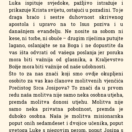
Luka ispituje svjedoke, pažljivo istražuje i
prikazuje Krista svijetu, ostajući u pozadini. To je
draga braćo i sestre duhovnost skrivenog
apostola i upravo na to Isus poziva i u
današnjem evanđelju. Ne nosite sa sobom ni
kese, ni torbe, ni obuče – drugim riječima putujte
lagano, oslanjajte se na Boga i ne dopustite da
vas išta odvrati od vašega poslanja jer poruka
mora biti važnija od glasnika, a Kraljevstvo
Božje mora biti važnije od naše udobnosti.
Što to za nas znači koji smo ovdje okupljeni
osobito za vas kao članove molitvenih vjenčića
Prečistog Srca Josipova? To znači da u prvom
redu naša molitva nije samo neka osobna utjeha,
premda molitva donosi utjehu. Molitva nije
samo neka privatna pobožnost, premda je
duboko osobna. Naša je molitva misionarska
poput onih sedamdeset i dvojice učenika, poput
svetoga Luke s njegovim perom, poput Josipa s