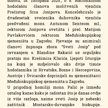
subotu, 18. listopada 2025., o 8. Nacionalnom
hodočašću članova molitvenih vjenčića
Prečistog Srca Josipova. Koncelebriralo je
dvadesetak svećenika duhovnika vjenčića
predvođeni mons. Antunom Senteom ml.,
rektorom Josipova svetišta i preč. Matijom
Pavlakovićem rektorom Međubiskupijskog
sjemeništa u Zagrebu. Pjevanje su animirali
članovi župnoga zbora “Sveti Josip” pod
ravnanjem s. Blandine Rakarić uz orguljsku
pratnju mo. Krešimira Klarića. Ljepoti liturgije
na kojoj je sudjelovalo oko dvije tisuće
hodočasnika iz Hrvatske, Bosne i Hercegovine,
Austrije i Švicarske doprinijeli su sjemeništarci
Međubiskupijskog sjemeništa u Zagrebu.
U prigodnoj homiliji mons. Palić je između
ostalog kazao kako je radostan što je danas ovdje
iz više razloga, naime sveti Josip je nebeski
zaštitnik Mostarsko-duvanjske biskupije.