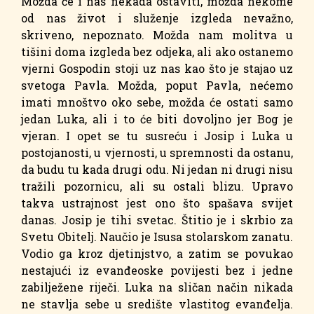
Možda će i nas nekada ostaviti, možda nekome
od nas život i služenje izgleda nevažno,
skriveno, nepoznato. Možda nam molitva u
tišini doma izgleda bez odjeka, ali ako ostanemo
vjerni Gospodin stoji uz nas kao što je stajao uz
svetoga Pavla. Možda, poput Pavla, nećemo
imati mnoštvo oko sebe, možda će ostati samo
jedan Luka, ali i to će biti dovoljno jer Bog je
vjeran. I opet se tu susreću i Josip i Luka u
postojanosti, u vjernosti, u spremnosti da ostanu,
da budu tu kada drugi odu. Ni jedan ni drugi nisu
tražili pozornicu, ali su ostali blizu. Upravo
takva ustrajnost jest ono što spašava svijet
danas. Josip je tihi svetac. Štitio je i skrbio za
Svetu Obitelj. Naučio je Isusa stolarskom zanatu.
Vodio ga kroz djetinjstvo, a zatim se povukao
nestajući iz evanđeoske povijesti bez i jedne
zabilježene riječi. Luka na sličan način nikada
ne stavlja sebe u središte vlastitog evanđelja.