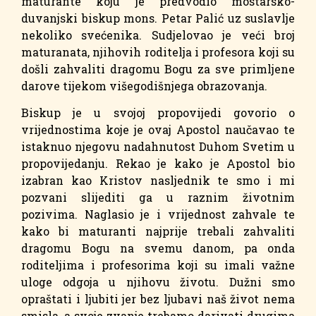
maturante koju je predvodio mostarsko-
duvanjski biskup mons. Petar Palić uz suslavlje
nekoliko svećenika. Sudjelovao je veći broj
maturanata, njihovih roditelja i profesora koji su
došli zahvaliti dragomu Bogu za sve primljene
darove tijekom višegodišnjega obrazovanja.
Biskup je u svojoj propovijedi govorio o
vrijednostima koje je ovaj Apostol naučavao te
istaknuo njegovu nadahnutost Duhom Svetim u
propovijedanju. Rekao je kako je Apostol bio
izabran kao Kristov nasljednik te smo i mi
pozvani slijediti ga u raznim životnim
pozivima. Naglasio je i vrijednost zahvale te
kako bi maturanti najprije trebali zahvaliti
dragomu Bogu na svemu danom, pa onda
roditeljima i profesorima koji su imali važne
uloge odgoja u njihovu životu. Dužni smo
opraštati i ljubiti jer bez ljubavi naš život nema
smisla, a svoje zvanje trebamo darivati drugima