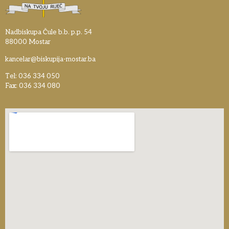
Nadbiskupa Čule b.b. p.p. 54
88000 Mostar
kancelar@biskupija-mostar.ba
Tel: 036 334 050
Fax: 036 334 080