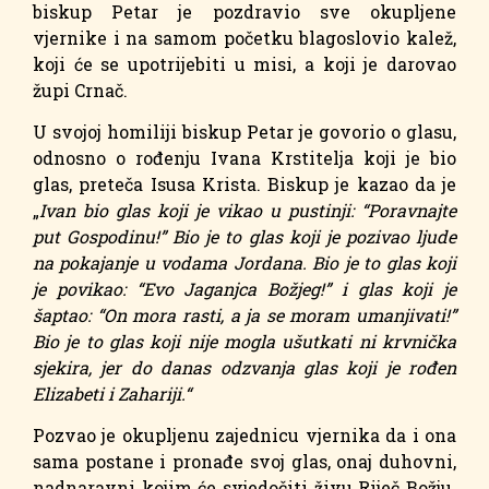
biskup Petar je pozdravio sve okupljene
vjernike i na samom početku blagoslovio kalež,
koji će se upotrijebiti u misi, a koji je darovao
župi Crnač.
U svojoj homiliji biskup Petar je govorio o glasu,
odnosno o rođenju Ivana Krstitelja koji je bio
glas, preteča Isusa Krista. Biskup je kazao da je
„
Ivan bio glas koji je vikao u pustinji: “Poravnajte
put Gospodinu!” Bio je to glas koji je pozivao ljude
na pokajanje u vodama Jordana. Bio je to glas koji
je povikao: “Evo Jaganjca Božjeg!” i glas koji je
šaptao: “On mora rasti, a ja se moram umanjivati!”
Bio je to glas koji nije mogla ušutkati ni krvnička
sjekira, jer do danas odzvanja glas koji je rođen
Elizabeti i Zahariji.“
Pozvao je okupljenu zajednicu vjernika da i ona
sama postane i pronađe svoj glas, onaj duhovni,
nadnaravni kojim će svjedočiti živu Riječ Božju.