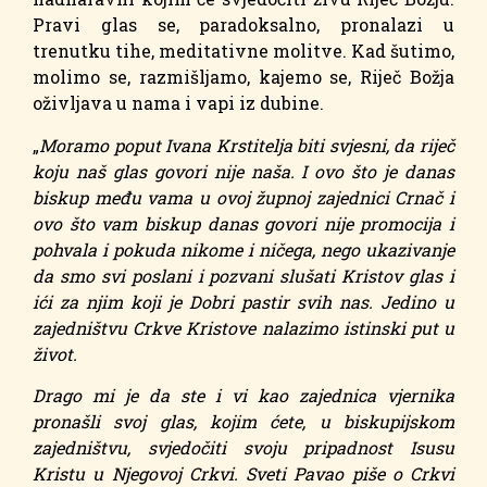
Pravi glas se, paradoksalno, pronalazi u
trenutku tihe, meditativne molitve. Kad šutimo,
molimo se, razmišljamo, kajemo se, Riječ Božja
oživljava u nama i vapi iz dubine.
„
Moramo poput Ivana Krstitelja biti svjesni, da riječ
koju naš glas govori nije naša. I ovo što je danas
biskup među vama u ovoj župnoj zajednici Crnač i
ovo što vam biskup danas govori nije promocija i
pohvala i pokuda nikome i ničega, nego ukazivanje
da smo svi poslani i pozvani slušati Kristov glas i
ići za njim koji je Dobri pastir svih nas. Jedino u
zajedništvu Crkve Kristove nalazimo istinski put u
život.
Drago mi je da ste i vi kao zajednica vjernika
pronašli svoj glas, kojim ćete, u biskupijskom
zajedništvu, svjedočiti svoju pripadnost Isusu
Kristu u Njegovoj Crkvi. Sveti Pavao piše o Crkvi