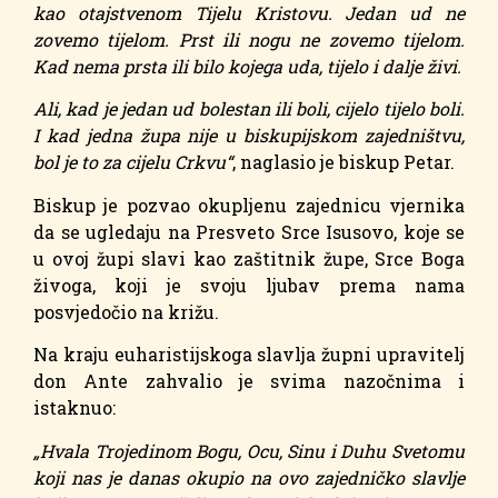
kao otajstvenom Tijelu Kristovu. Jedan ud ne
zovemo tijelom. Prst ili nogu ne zovemo tijelom.
Kad nema prsta ili bilo kojega uda, tijelo i dalje živi.
Ali, kad je jedan ud bolestan ili boli, cijelo tijelo boli.
I kad jedna župa nije u biskupijskom zajedništvu,
bol je to za cijelu Crkvu“
, naglasio je biskup Petar.
Biskup je pozvao okupljenu zajednicu vjernika
da se ugledaju na Presveto Srce Isusovo, koje se
u ovoj župi slavi kao zaštitnik župe, Srce Boga
živoga, koji je svoju ljubav prema nama
posvjedočio na križu.
Na kraju euharistijskoga slavlja župni upravitelj
don Ante zahvalio je svima nazočnima i
istaknuo:
„Hvala Trojedinom Bogu, Ocu, Sinu i Duhu Svetomu
koji nas je danas okupio na ovo zajedničko slavlje