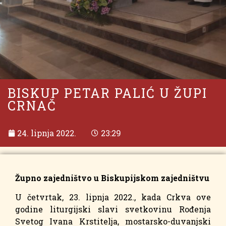
BISKUP PETAR PALIĆ U ŽUPI
CRNAČ
24. lipnja 2022.
23:29
Župno zajedništvo u Biskupijskom zajedništvu
U četvrtak, 23. lipnja 2022., kada Crkva ove
godine liturgijski slavi svetkovinu Rođenja
Svetog Ivana Krstitelja, mostarsko-duvanjski