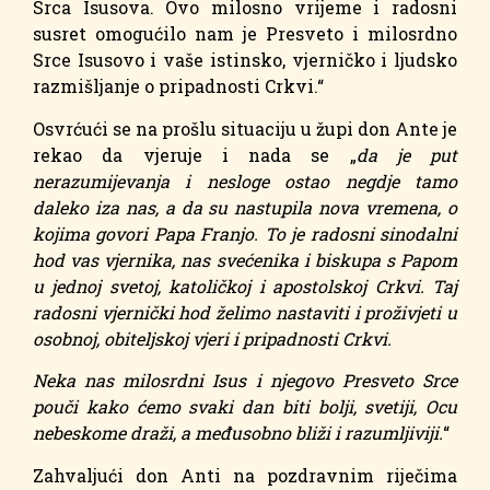
Srca Isusova. Ovo milosno vrijeme i radosni
susret omogućilo nam je Presveto i milosrdno
Srce Isusovo i vaše istinsko, vjerničko i ljudsko
razmišljanje o pripadnosti Crkvi.“
Osvrćući se na prošlu situaciju u župi don Ante je
rekao da vjeruje i nada se „
da je put
nerazumijevanja i nesloge ostao negdje tamo
daleko iza nas, a da su nastupila nova vremena, o
kojima govori Papa Franjo. To je radosni sinodalni
hod vas vjernika, nas svećenika i biskupa s Papom
u jednoj svetoj, katoličkoj i apostolskoj Crkvi. Taj
radosni vjernički hod želimo nastaviti i proživjeti u
osobnoj, obiteljskoj vjeri i pripadnosti Crkvi.
Neka nas milosrdni Isus i njegovo Presveto Srce
pouči kako ćemo svaki dan biti bolji, svetiji, Ocu
nebeskome draži, a međusobno bliži i razumljiviji.
“
Zahvaljući don Anti na pozdravnim riječima