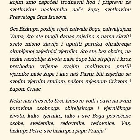
kojim smo započeli trodnevni hod i pripravu za
svetkovinu naslovnika naše župe, svetkovinu
Presvetoga Srca Isusova.
Oče Biskupe, poslije riječi zahvale Bogu, zahvaljujem
Vama, što ste mogli danas zajedno s nama slaviti
sveto misno slavlje i uputiti poruku ohrabrenja
okupljenoj zajednici vjernika. Što ste, bez obzira, na
teška razdoblja života naše župe bili strpljivi i kroz
prethodno vrijeme svojim molitvama pratili
vjernike naše župe i kao naš Pastir bili zajedno sa
svojim vjernim stadom, našom mjesnom Crkvom i
župom Crnač.
Neka nas Presveto Srce Isusovo vodi i čuva na svim
putovima osobnoga, obiteljskoga i vjerničkoga
života, kako vjernike, tako i sve Bogu posvećene
osobe, svećenike, redovnike, redovnice, Vas,
biskupe Petre, sve biskupe i papu Franju.
“