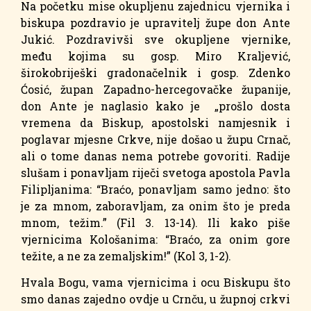
Na početku mise okupljenu zajednicu vjernika i
biskupa pozdravio je upravitelj župe don Ante
Jukić. Pozdravivši sve okupljene vjernike,
među kojima su gosp. Miro Kraljević,
širokobriješki gradonačelnik i gosp. Zdenko
Ćosić, župan Zapadno-hercegovačke županije,
don Ante je naglasio kako je „prošlo dosta
vremena da Biskup, apostolski namjesnik i
poglavar mjesne Crkve, nije došao u župu Crnač,
ali o tome danas nema potrebe govoriti. Radije
slušam i ponavljam riječi svetoga apostola Pavla
Filipljanima: “Braćo, ponavljam samo jedno: što
je za mnom, zaboravljam, za onim što je preda
mnom, težim.” (Fil 3. 13-14). Ili kako piše
vjernicima Kološanima: “Braćo, za onim gore
težite, a ne za zemaljskim!” (Kol 3, 1-2).
Hvala Bogu, vama vjernicima i ocu Biskupu što
smo danas zajedno ovdje u Crnču, u župnoj crkvi