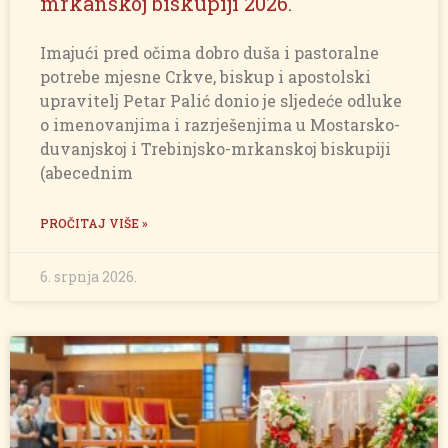
mrkanskoj biskupiji 2026.
Imajući pred očima dobro duša i pastoralne
potrebe mjesne Crkve, biskup i apostolski
upravitelj Petar Palić donio je sljedeće odluke
o imenovanjima i razrješenjima u Mostarsko-
duvanjskoj i Trebinjsko-mrkanskoj biskupiji
(abecednim
PROČITAJ VIŠE »
6. srpnja 2026.