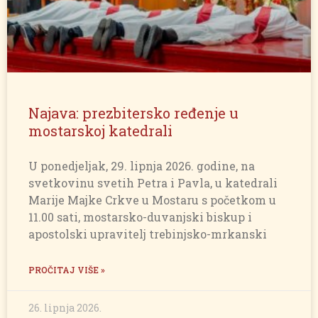
Najava: prezbitersko ređenje u
mostarskoj katedrali
U ponedjeljak, 29. lipnja 2026. godine, na
svetkovinu svetih Petra i Pavla, u katedrali
Marije Majke Crkve u Mostaru s početkom u
11.00 sati, mostarsko-duvanjski biskup i
apostolski upravitelj trebinjsko-mrkanski
PROČITAJ VIŠE »
26. lipnja 2026.