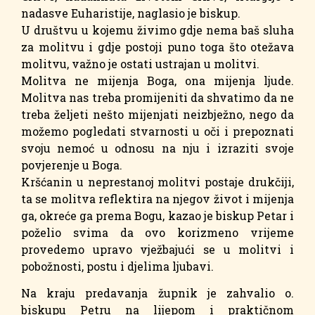
nadasve Euharistije, naglasio je biskup.
U društvu u kojemu živimo gdje nema baš sluha
za molitvu i gdje postoji puno toga što otežava
molitvu, važno je ostati ustrajan u molitvi.
Molitva ne mijenja Boga, ona mijenja ljude.
Molitva nas treba promijeniti da shvatimo da ne
treba željeti nešto mijenjati neizbježno, nego da
možemo pogledati stvarnosti u oči i prepoznati
svoju nemoć u odnosu na nju i izraziti svoje
povjerenje u Boga.
Kršćanin u neprestanoj molitvi postaje drukčiji,
ta se molitva reflektira na njegov život i mijenja
ga, okreće ga prema Bogu, kazao je biskup Petar i
poželio svima da ovo korizmeno vrijeme
provedemo upravo vježbajući se u molitvi i
pobožnosti, postu i djelima ljubavi.
Na kraju predavanja župnik je zahvalio o.
biskupu Petru na lijepom i praktičnom