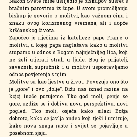
Nakon Svete mise uslijedio je biskupov susret s
bračnim parovima iz župe. U svom promišljanju
biskup je govorio o molitvi, kao važnom činu i
znaku ovog korizmenog vremena, ali i uopće
kršćanskog života.
Započeo je riječima iz kateheze pape Franje o
molitvi, u kojoj papa naglašava kako u molitvi
stupamo u odnos s Bogom najnježnijeg lica, koji
ne želi utjerati strah u ljude. Bog je prijatelj,
saveznik, supružnik i u molitvi uspostavljamo
odnos povjerenja s njim.
Molitve su kao ljestve u život. Povezuju ono što
je „gore“ i ovo „dolje“. Dižu nas iznad razine na
kojoj inače putujemo. Tko god moli, penje se
gore, uzdiže se i dobiva novu perspektivu, novi
pogled. Tko moli, osjeća kako silazi Božja
dobrota, kako se javlja anđeo koji tješi i umiruje,
kako nova snaga raste i svijet se pojavljuje u
posebnom sjaju.