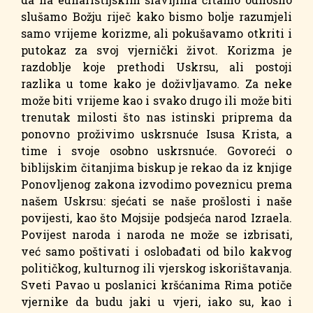
slušamo Božju riječ kako bismo bolje razumjeli
samo vrijeme korizme, ali pokušavamo otkriti i
putokaz za svoj vjernički život. Korizma je
razdoblje koje prethodi Uskrsu, ali postoji
razlika u tome kako je doživljavamo. Za neke
može biti vrijeme kao i svako drugo ili može biti
trenutak milosti što nas istinski priprema da
ponovno proživimo uskrsnuće Isusa Krista, a
time i svoje osobno uskrsnuće. Govoreći o
biblijskim čitanjima biskup je rekao da iz knjige
Ponovljenog zakona izvodimo poveznicu prema
našem Uskrsu: sjećati se naše prošlosti i naše
povijesti, kao što Mojsije podsjeća narod Izraela.
Povijest naroda i naroda ne može se izbrisati,
već samo poštivati i oslobađati od bilo kakvog
političkog, kulturnog ili vjerskog iskorištavanja.
Sveti Pavao u poslanici kršćanima Rima potiče
vjernike da budu jaki u vjeri, iako su, kao i