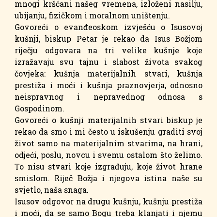
mnogi kršćani našeg vremena, izloženi nasilju,
ubijanju, fizičkom i moralnom uništenju.
Govoreći o evanđeoskom izvješću o Isusovoj
kušnji, biskup Petar je rekao da Isus Božjom
riječju odgovara na tri velike kušnje koje
izražavaju svu tajnu i slabost života svakog
čovjeka: kušnja materijalnih stvari, kušnja
prestiža i moći i kušnja praznovjerja, odnosno
neispravnog i nepravednog odnosa s
Gospodinom.
Govoreći o kušnji materijalnih stvari biskup je
rekao da smo i mi često u iskušenju graditi svoj
život samo na materijalnim stvarima, na hrani,
odjeći, poslu, novcu i svemu ostalom što želimo.
To nisu stvari koje izgrađuju, koje život hrane
smislom. Riječ Božja i njegova istina naše su
svjetlo, naša snaga.
Isusov odgovor na drugu kušnju, kušnju prestiža
i moći, da se samo Bogu treba klanjati i njemu