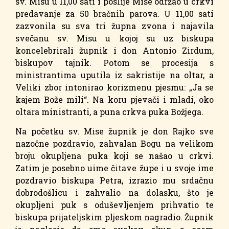
sv. Misu u 11,00 sati i poslije Mise održao u crkvi
predavanje za 50 bračnih parova. U 11,00 sati
zazvonila su sva tri župna zvona i najavila
svečanu sv. Misu u kojoj su uz biskupa
koncelebrirali župnik i don Antonio Zirdum,
biskupov tajnik. Potom se procesija s
ministrantima uputila iz sakristije na oltar, a
Veliki zbor intonirao korizmenu pjesmu: „Ja se
kajem Bože mili“. Na koru pjevači i mladi, oko
oltara ministranti, a puna crkva puka Božjega.
Na početku sv. Mise župnik je don Rajko sve
nazočne pozdravio, zahvalan Bogu na velikom
broju okupljena puka koji se našao u crkvi.
Zatim je posebno uime čitave župe i u svoje ime
pozdravio biskupa Petra, izrazio mu srdačnu
dobrodošlicu i zahvalio na dolasku, što je
okupljeni puk s oduševljenjem prihvatio te
biskupa prijateljskim pljeskom nagradio. Župnik