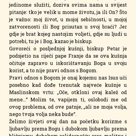
jedinome služiti, doziva svima nama u svijest
pitanje: tko je velik u mome životu, ja ili On? Što
je važno: moj život, u mojoj sebičnosti, u mojoj
zatvorenosti ili Bog prisutan u svoj braći? Jer
gdje je brat kojeg nastojim voljeti, gdje su ljudi u
potrebi, tu je i Bog, kazao je biskup.
Govoreći o posljednjoj kušnji, biskup Petar je
podsjetio na riječi pape Franje da se ova kušnja
očituje zapravo u iskorištavanju Boga u svoju
korist, a to nije pravi odnos s Bogom.
Pravi odnos s Bogom je onaj kojemu nas Isus uči
posebno kad dođe trenutak najveće kušnje u
Maslinskom vrtu: „Oče, otkloni ovaj kalež od
mene…“ Molim te, vapijem ti, oslobodi me od
ovog problema, od ove patnje, „ali ne moja volja,
nego tvoja volja neka bude“.
Želimo živjeti ovaj dan na početku korizme s
ljubavlju prema Bogu i dubokom ljubavlju prema
bližnjemu, dubokom solidarnošću srca, molitve i