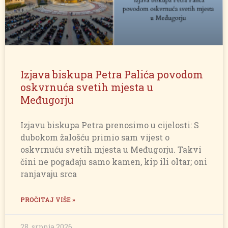
Izjava biskupa Petra Palića povodom
oskvrnuća svetih mjesta u
Međugorju
Izjavu biskupa Petra prenosimo u cijelosti: S
dubokom žalošću primio sam vijest o
oskvrnuću svetih mjesta u Međugorju. Takvi
čini ne pogađaju samo kamen, kip ili oltar; oni
ranjavaju srca
PROČITAJ VIŠE »
28. srpnja 2026.