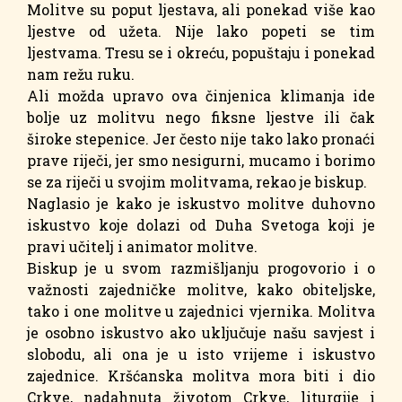
Molitve su poput ljestava, ali ponekad više kao
ljestve od užeta. Nije lako popeti se tim
ljestvama. Tresu se i okreću, popuštaju i ponekad
nam režu ruku.
Ali možda upravo ova činjenica klimanja ide
bolje uz molitvu nego fiksne ljestve ili čak
široke stepenice. Jer često nije tako lako pronaći
prave riječi, jer smo nesigurni, mucamo i borimo
se za riječi u svojim molitvama, rekao je biskup.
Naglasio je kako je iskustvo molitve duhovno
iskustvo koje dolazi od Duha Svetoga koji je
pravi učitelj i animator molitve.
Biskup je u svom razmišljanju progovorio i o
važnosti zajedničke molitve, kako obiteljske,
tako i one molitve u zajednici vjernika. Molitva
je osobno iskustvo ako uključuje našu savjest i
slobodu, ali ona je u isto vrijeme i iskustvo
zajednice. Kršćanska molitva mora biti i dio
Crkve, nadahnuta životom Crkve, liturgije i