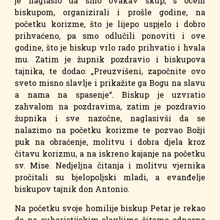
je naglasio da smo ovakav skup, s ocem
biskupom, organizirali i prošle godine, na
početku korizme, što je lijepo uspjelo i dobro
prihvaćeno, pa smo odlučili ponoviti i ove
godine, što je biskup vrlo rado prihvatio i hvala
mu. Zatim je župnik pozdravio i biskupova
tajnika, te dodao: „Preuzvišeni, započnite ovo
sveto misno slavlje i prikažite ga Bogu na slavu
a nama na spasenje“. Biskup je uzvratio
zahvalom na pozdravima, zatim je pozdravio
župnika i sve nazočne, naglasivši da se
nalazimo na početku korizme te pozvao Božji
puk na obraćenje, molitvu i dobra djela kroz
čitavu korizmu, a na iskreno kajanje na početku
sv. Mise. Nedjeljna čitanja i molitvu vjernika
pročitali su bjelopoljski mladi, a evanđelje
biskupov tajnik don Antonio.
Na početku svoje homilije biskup Petar je rekao
da na euharistijskim slavljima čitamo odnosno