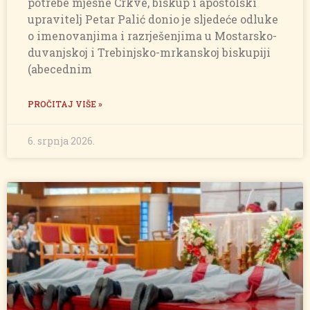
potrebe mjesne Crkve, biskup i apostolski
upravitelj Petar Palić donio je sljedeće odluke
o imenovanjima i razrješenjima u Mostarsko-
duvanjskoj i Trebinjsko-mrkanskoj biskupiji
(abecednim
PROČITAJ VIŠE »
6. srpnja 2026.