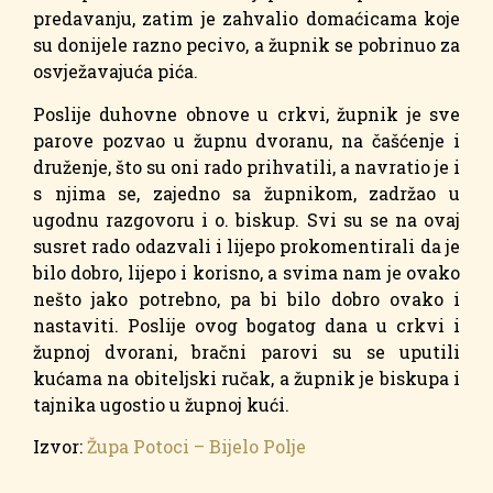
predavanju, zatim je zahvalio domaćicama koje
su donijele razno pecivo, a župnik se pobrinuo za
osvježavajuća pića.
Poslije duhovne obnove u crkvi, župnik je sve
parove pozvao u župnu dvoranu, na čašćenje i
druženje, što su oni rado prihvatili, a navratio je i
s njima se, zajedno sa župnikom, zadržao u
ugodnu razgovoru i o. biskup. Svi su se na ovaj
susret rado odazvali i lijepo prokomentirali da je
bilo dobro, lijepo i korisno, a svima nam je ovako
nešto jako potrebno, pa bi bilo dobro ovako i
nastaviti. Poslije ovog bogatog dana u crkvi i
župnoj dvorani, bračni parovi su se uputili
kućama na obiteljski ručak, a župnik je biskupa i
tajnika ugostio u župnoj kući.
Izvor:
Župa Potoci – Bijelo Polje