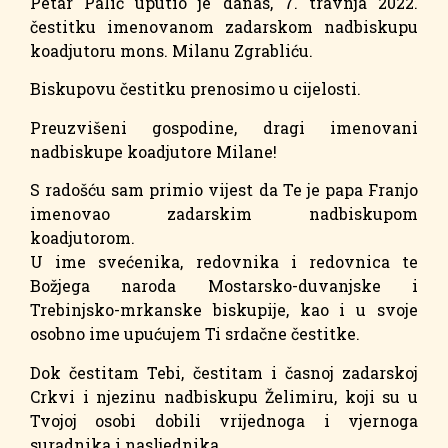
Petar Palić uputio je danas, 7. travnja 2022.
čestitku imenovanom zadarskom nadbiskupu
koadjutoru mons. Milanu Zgrabliću.
Biskupovu čestitku prenosimo u cijelosti.
Preuzvišeni gospodine, dragi imenovani
nadbiskupe koadjutore Milane!
S radošću sam primio vijest da Te je papa Franjo
imenovao zadarskim nadbiskupom
koadjutorom.
U ime svećenika, redovnika i redovnica te
Božjega naroda Mostarsko-duvanjske i
Trebinjsko-mrkanske biskupije, kao i u svoje
osobno ime upućujem Ti srdačne čestitke.
Dok čestitam Tebi, čestitam i časnoj zadarskoj
Crkvi i njezinu nadbiskupu Želimiru, koji su u
Tvojoj osobi dobili vrijednoga i vjernoga
suradnika i nasljednika.