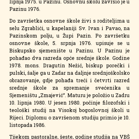
lipnja 1975. u Pazinu. Osnovnu školu završio je u
Pazinu 1976.
Do završetka osnovne škole živi s roditeljima u
selu Zgrablići, u kapelaniji Sv. Ivan i Pavao, na
Pazinskom polju, u Župi Pazin. Po završetku
osnovne škole, 5. srpnja 1976. upisuje se u
Biskupsko sjemenište u Pazinu. U Pazinu je
pohađao dva razreda opće srednje škole. Godine
1978. mons. Dragutin Nežić, biskup porečki i
pulski, šalje ga u Zadar na daljnje srednjoškolsko
obrazovanje, gdje pohađa treći i četvrti razred
srednje škole za spremanje svećenika u
Sjemeništu „Zmajević“. Maturu je položio u Zadru
10. lipnja 1980. U jesen 1980. počinje filozofski i
teološki studij na Visokoj bogoslovnoj školi u
Rijeci. Diplomu o završenom studiju primio je 10.
listopada 1986.
Tijekom pastoralne, šeste, godine studija na VBŠ