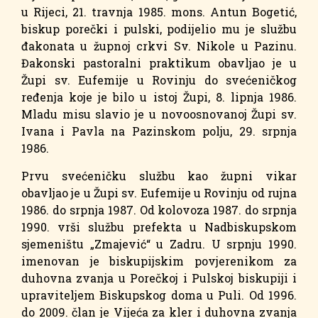
u Rijeci, 21. travnja 1985. mons. Antun Bogetić,
biskup porečki i pulski, podijelio mu je službu
đakonata u župnoj crkvi Sv. Nikole u Pazinu.
Đakonski pastoralni praktikum obavljao je u
Župi sv. Eufemije u Rovinju do svećeničkog
ređenja koje je bilo u istoj Župi, 8. lipnja 1986.
Mladu misu slavio je u novoosnovanoj Župi sv.
Ivana i Pavla na Pazinskom polju, 29. srpnja
1986.
Prvu svećeničku službu kao župni vikar
obavljao je u Župi sv. Eufemije u Rovinju od rujna
1986. do srpnja 1987. Od kolovoza 1987. do srpnja
1990. vrši službu prefekta u Nadbiskupskom
sjemeništu „Zmajević“ u Zadru. U srpnju 1990.
imenovan je biskupijskim povjerenikom za
duhovna zvanja u Porečkoj i Pulskoj biskupiji i
upraviteljem Biskupskog doma u Puli. Od 1996.
do 2009. član je Vijeća za kler i duhovna zvanja