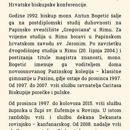
Hrvatske biskupske konferencije.
Godine 1992. biskup mons. Antun Bogetić šalje
ga na postdiplomski studij duhovnosti na
Papinsko sveučilište „Gregoriana“ u Rimu. Za
vrijeme studija u Rimu boravi u Papinskom
hrvatskom zavodu sv. Jeronim. Po završetku
dvogodišnjeg studija u Rimu (20. lipnja 2004.) i
postizanja titule magistra znanosti, mons.
Bogetić imenuje ga voditeljem doma
novoosnovanog Pazinskog kolegija – klasične
gimnazije u Pazinu, gdje ostaje do prosinca 1997.
Od 1997. do 2007. vrši službu ravnatelja Caritasa
Biskupije porečke i pulske.
Od prosinca 1997. do kolovoza 2015. vrši službu
župnika u Župi sv. Eufemije u Rovinju. U istom
razdoblju vrši i službu dekana Dekanata
rovinjsko – kanfanarskog. Od 2008. nadalje vrši