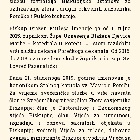
službu ravnatelja Biskupijske ustanove za
uzdržavanje klera i drugih crkvenih službenika
Porečke i Pulske biskupije.
Biskup Dražen Kutleša imenuje ga od 1. rujna
2015. župnikom Župe Uznesenja Blažene Djevice
Marije – katedrala u Poreču. U istom razdoblju
vrši službu dekana Porečkoga dekanata. Od 2016.
do 2018. uz navedene službe župnik je i u župi Sv.
Lovreč Pazenatički.
Dana 21. studenoga 2019. godine imenovan je
kanonikom Stolnog kaptola sv. Mavro u Poreču.
Za vrijeme svećeničke službe u više navrata
član je Svećeničkog vijeća; član Zbora savjetnika
Biskupije; član je Pastoralnog i Ekonomskog
vijeća Biskupije; član Vijeća za umjetnost,
izgradnju i obnovu sakralnih objekata u
Biskupiji; voditelj Vijeća za mlade, duhovna
zvanja i ministrante Biskupije; voditelj Vijeća za