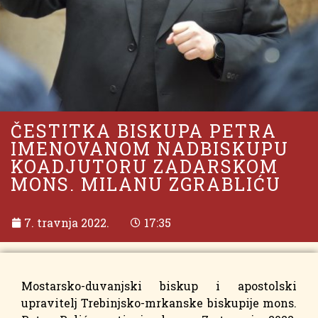
ČESTITKA BISKUPA PETRA
IMENOVANOM NADBISKUPU
KOADJUTORU ZADARSKOM
MONS. MILANU ZGRABLIĆU
7. travnja 2022.
17:35
Mostarsko-duvanjski biskup i apostolski
upravitelj Trebinjsko-mrkanske biskupije mons.