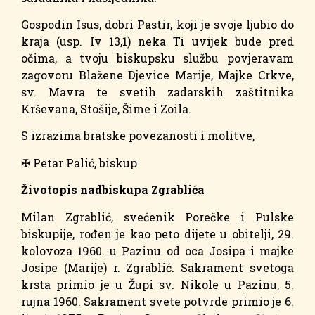
Gospodin Isus, dobri Pastir, koji je svoje ljubio do
kraja (usp. Iv 13,1) neka Ti uvijek bude pred
očima, a tvoju biskupsku službu povjeravam
zagovoru Blažene Djevice Marije, Majke Crkve,
sv. Mavra te svetih zadarskih zaštitnika
Krševana, Stošije, Šime i Zoila.
S izrazima bratske povezanosti i molitve,
✠ Petar Palić, biskup
Životopis nadbiskupa Zgrablića
Milan Zgrablić, svećenik Porečke i Pulske
biskupije, rođen je kao peto dijete u obitelji, 29.
kolovoza 1960. u Pazinu od oca Josipa i majke
Josipe (Marije) r. Zgrablić. Sakrament svetoga
krsta primio je u Župi sv. Nikole u Pazinu, 5.
rujna 1960. Sakrament svete potvrde primio je 6.