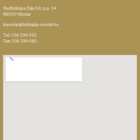
Nadbiskupa Čule b.b. p.p. 54
88000 Mostar
kancelar@biskupija-mostar.ba
Tel: 036 334 050
Fax: 036 334 080