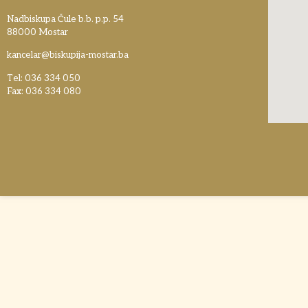
Nadbiskupa Čule b.b. p.p. 54
88000 Mostar
kancelar@biskupija-mostar.ba
Tel: 036 334 050
Fax: 036 334 080