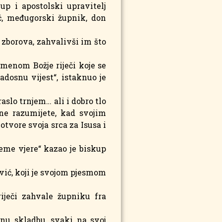
up i apostolski upravitelj
ć, međugorski župnik, don
e zborova, zahvalivši im što
jemenom Božje riječi koje se
dosnu vijest“, istaknuo je
raslo trnjem… ali i dobro tlo
 ne razumijete, kad svojim
otvore svoja srca za Isusa i
jeme vjere“ kazao je biskup
ović, koji je svojom pjesmom
iječi zahvale župniku fra
dnu skladbu, svaki na svoj