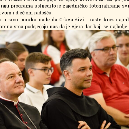
aju programa uslijedilo je zajedničko fotografiranje svi
vom i dječjom radošću.
ma u srcu poruku nade da Crkva živi i raste kroz naj
vorena srca podsjećaju nas da je vjera dar koji se najbolje