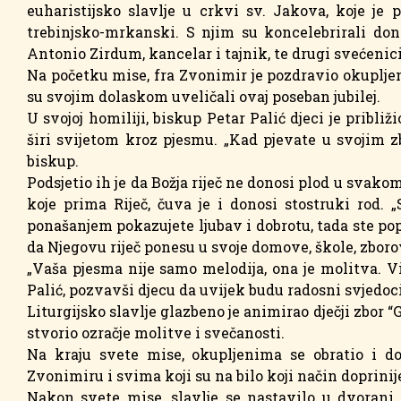
euharistijsko slavlje u crkvi sv. Jakova, koje je
trebinjsko-mrkanski. S njim su koncelebrirali do
Antonio Zirdum, kancelar i tajnik, te drugi svećenici
Na početku mise, fra Zvonimir je pozdravio okupljene,
su svojim dolaskom uveličali ovaj poseban jubilej.
U svojoj homiliji, biskup Petar Palić djeci je pribli
širi svijetom kroz pjesmu. „Kad pjevate u svojim z
biskup.
Podsjetio ih je da Božja riječ ne donosi plod u svakom 
koje prima Riječ, čuva je i donosi stostruki rod.
ponašanjem pokazujete ljubav i dobrotu, tada ste popu
da Njegovu riječ ponesu u svoje domove, škole, zborov
„Vaša pjesma nije samo melodija, ona je molitva. Vi
Palić, pozvavši djecu da uvijek budu radosni svjedoc
Liturgijsko slavlje glazbeno je animirao dječji zbor 
stvorio ozračje molitve i svečanosti.
Na kraju svete mise, okupljenima se obratio i do
Zvonimiru i svima koji su na bilo koji način doprini
Nakon svete mise, slavlje se nastavilo u dvorani s