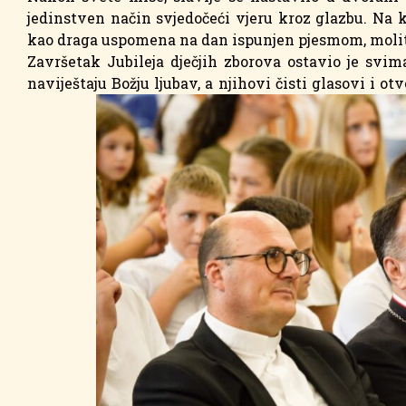
jedinstven način svjedočeći vjeru kroz glazbu. Na kr
kao draga uspomena na dan ispunjen pjesmom, molit
Završetak Jubileja dječjih zborova ostavio je svi
naviještaju Božju ljubav, a njihovi čisti glasovi i ot