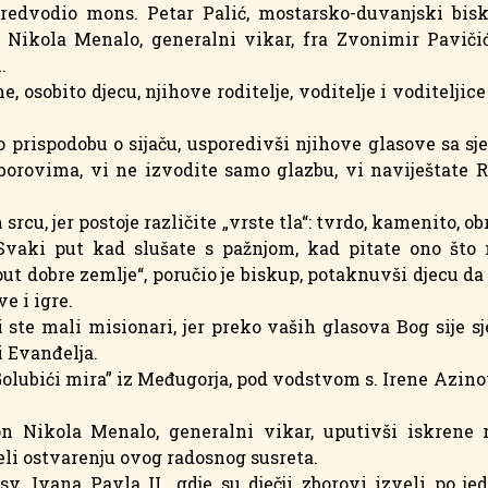
 predvodio mons. Petar Palić, mostarsko-duvanjski bisk
n Nikola Menalo, generalni vikar, fra Zvonimir Paviči
.
 osobito djecu, njihove roditelje, voditelje i voditeljic
žio prispodobu o sijaču, usporedivši njihove glasove sa s
borovima, vi ne izvodite samo glazbu, vi naviještate Ra
srcu, jer postoje različite „vrste tla“: tvrdo, kamenito, ob
 „Svaki put kad slušate s pažnjom, kad pitate ono što
t dobre zemlje“, poručio je biskup, potaknuvši djecu da 
e i igre.
 ste mali misionari, jer preko vaših glasova Bog sije s
i Evanđelja.
“Golubići mira” iz Međugorja, pod vodstvom s. Irene Azin
n Nikola Menalo, generalni vikar, uputivši iskrene r
jeli ostvarenju ovog radosnog susreta.
v. Ivana Pavla II., gdje su dječji zborovi izveli po je