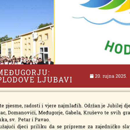
 MEĐUGORJU:
20. rujna 2025.
 PLODOVE LJUBAVI
te pjesme, radosti i vjere najmlađih. Održan je Jubilej dje
dinac, Domanovići, Međugorje, Gabela, Kruševo te svih gr
uka, sv. Petar i Pavao.
užajući djeci priliku da se pripreme za zajedničko sla