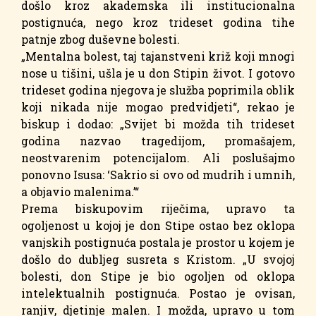
došlo kroz akademska ili institucionalna
postignuća, nego kroz trideset godina tihe
patnje zbog duševne bolesti.
„Mentalna bolest, taj tajanstveni križ koji mnogi
nose u tišini, ušla je u don Stipin život. I gotovo
trideset godina njegova je služba poprimila oblik
koji nikada nije mogao predvidjeti“, rekao je
biskup i dodao: „Svijet bi možda tih trideset
godina nazvao tragedijom, promašajem,
neostvarenim potencijalom. Ali poslušajmo
ponovno Isusa: ‘Sakrio si ovo od mudrih i umnih,
a objavio malenima.’“
Prema biskupovim riječima, upravo ta
ogoljenost u kojoj je don Stipe ostao bez oklopa
vanjskih postignuća postala je prostor u kojem je
došlo do dubljeg susreta s Kristom. „U svojoj
bolesti, don Stipe je bio ogoljen od oklopa
intelektualnih postignuća. Postao je ovisan,
ranjiv, djetinje malen. I možda, upravo u tom