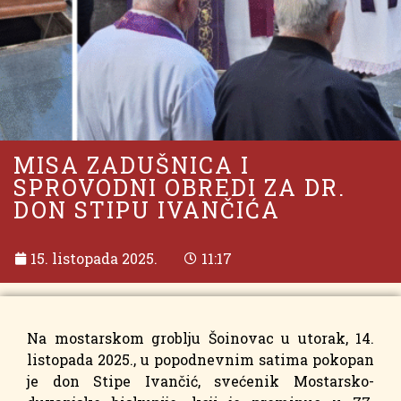
MISA ZADUŠNICA I
SPROVODNI OBREDI ZA DR.
DON STIPU IVANČIĆA
15. listopada 2025.
11:17
Na mostarskom groblju Šoinovac u utorak, 14.
listopada 2025., u popodnevnim satima pokopan
je don Stipe Ivančić, svećenik Mostarsko-