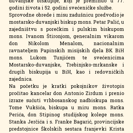
duvanjske biskupije, koji je preminuo u 77.
godini života i 52. godini svećeničke službe.
Sprovodne obrede i misu zadušnicu predvodio je
mostarsko-duvanjski biskup mons. Petar Palić, u
zajedništvu s porečkim i pulskim biskupom
mons. Ivanom Štironjom, generalnim vikarom
don Nikolom Menalom, nacionalnim
ravnateljem Papinskih misijskih djela BK BiH
mons. Lukom Tunjićem te svećenicima
Mostarsko-duvanjske, Trebinjsko-mrkanske i
drugih biskupija u BiH, kao i redovničkih
zajednica.
Na početku je kratki pokojnikov životopis
pročitao kancelar don Antonio Zirdum i prenio
izraze sućuti vrhbosanskog nadbiskupa mons.
Tome Vukšića, biskupa u miru mons. Ratka
Perića, don Stipinog studijskog kolege mons.
Stanka Jerčića i s. Franke Bagarić, provincijske
predstojnice Školskih sestara franjevki Krista