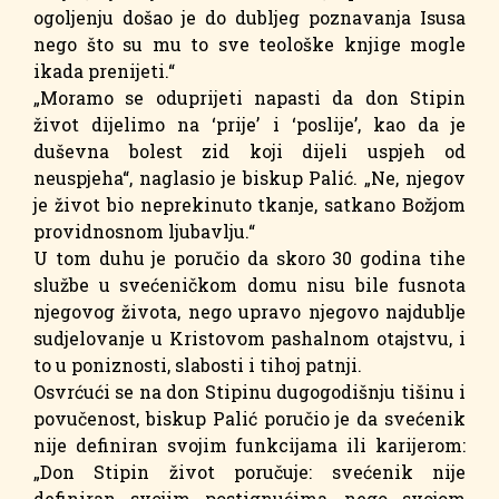
ogoljenju došao je do dubljeg poznavanja Isusa
nego što su mu to sve teološke knjige mogle
ikada prenijeti.“
„Moramo se oduprijeti napasti da don Stipin
život dijelimo na ‘prije’ i ‘poslije’, kao da je
duševna bolest zid koji dijeli uspjeh od
neuspjeha“, naglasio je biskup Palić. „Ne, njegov
je život bio neprekinuto tkanje, satkano Božjom
providnosnom ljubavlju.“
U tom duhu je poručio da skoro 30 godina tihe
službe u svećeničkom domu nisu bile fusnota
njegovog života, nego upravo njegovo najdublje
sudjelovanje u Kristovom pashalnom otajstvu, i
to u poniznosti, slabosti i tihoj patnji.
Osvrćući se na don Stipinu dugogodišnju tišinu i
povučenost, biskup Palić poručio je da svećenik
nije definiran svojim funkcijama ili karijerom:
„Don Stipin život poručuje: svećenik nije
definiran svojim postignućima, nego svojom