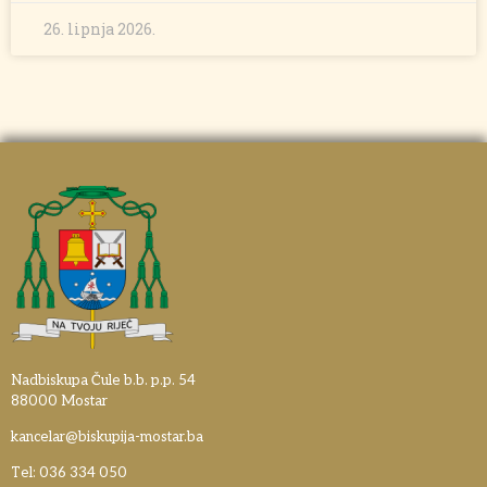
26. lipnja 2026.
Nadbiskupa Čule b.b. p.p. 54
88000 Mostar
kancelar@biskupija-mostar.ba
Tel: 036 334 050