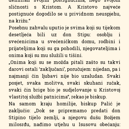
sličnosti s Kristom. A Kristovo najveće
postignuće dogodilo se u prividnom neuspjehu,
na križu.“
Posebnu zahvalu uputio je svima koji su tijekom
desetljeća bili uz don Stipu: osoblju i
svećenicima u svećeničkom domu, rodbini i
prijateljima koji su ga pohodili, njegovateljima i
onima koji su mu služili u tišini.
„Onima koji su se možda pitali zašto su takvi
darovi ostali ‘zaključani’, poručujem: nijedan, pa i
najmanji čin ljubavi nije bio uzaludan. Svaki
posjet, svaka molitva, svaki skuhani ručak,
svaki čin brige bio je sudjelovanje u Kristovoj
vlastitoj službi patnicima“, rekao je biskup.
Na samom kraju homilije, biskup Palić je
zaključio: „Dok se pripremamo predati don
Stipino tijelo zemlji, a njegovu dušu Božjem
milosrđu, nađimo utjehu u Isusovu obećanju: