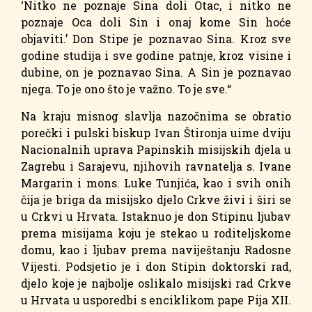
‘Nitko ne poznaje Sina doli Otac, i nitko ne
poznaje Oca doli Sin i onaj kome Sin hoće
objaviti.’ Don Stipe je poznavao Sina. Kroz sve
godine studija i sve godine patnje, kroz visine i
dubine, on je poznavao Sina. A Sin je poznavao
njega. To je ono što je važno. To je sve.“
Na kraju misnog slavlja nazočnima se obratio
porečki i pulski biskup Ivan Štironja uime dviju
Nacionalnih uprava Papinskih misijskih djela u
Zagrebu i Sarajevu, njihovih ravnatelja s. Ivane
Margarin i mons. Luke Tunjića, kao i svih onih
čija je briga da misijsko djelo Crkve živi i širi se
u Crkvi u Hrvata. Istaknuo je don Stipinu ljubav
prema misijama koju je stekao u roditeljskome
domu, kao i ljubav prema naviještanju Radosne
Vijesti. Podsjetio je i don Stipin doktorski rad,
djelo koje je najbolje oslikalo misijski rad Crkve
u Hrvata u usporedbi s enciklikom pape Pija XII.