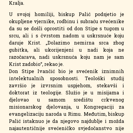
Kralja.
U svojoj homiliji, biskup Palić podsjetio je
okupljene vjernike, rodbinu i subraću svećenike
da su se došli oprostiti od don Stipe s tugom u
srcu, ali i s čvrstom nadom u uskrsnuće koju
daruje Krist. „Dolazimo nemirna srca zbog
gubitka, ali ukorijenjeni u nadi koja ne
razočarava, nadi uskrsnuća koju nam je sam
Krist zadobio“, rekao je.
Don Stipe Ivančić bio je svećenik iznimnih
intelektualnih sposobnosti. Teološki studij
završio je izvrsnim uspjehom, stekavši i
doktorat iz teologije. Služio je u misijama i
djelovao u samom središtu crkvenog
misionarskog djelovanja, u Kongregaciji za
evangelizaciju naroda u Rimu. Međutim, biskup
Palić istaknuo je da njegovo najdublje i možda
najautentičnije svećeničko svjedočanstvo nije