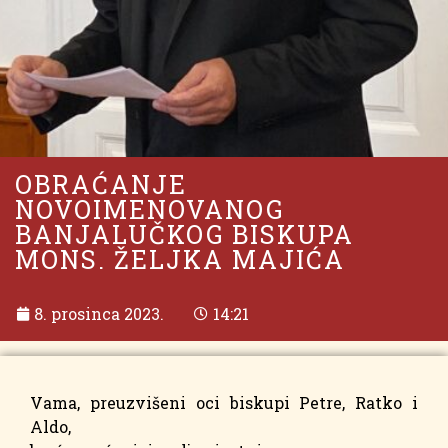
OBRAĆANJE
NOVOIMENOVANOG
BANJALUČKOG BISKUPA
MONS. ŽELJKA MAJIĆA
8. prosinca 2023.
14:21
Vama, preuzvišeni oci biskupi Petre, Ratko i
Aldo,