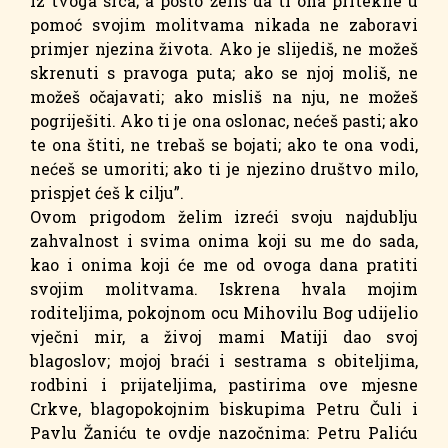
iz tvoga srca; a pošto želiš da ti ona pritekne u
pomoć svojim molitvama nikada ne zaboravi
primjer njezina života. Ako je slijediš, ne možeš
skrenuti s pravoga puta; ako se njoj moliš, ne
možeš očajavati; ako misliš na nju, ne možeš
pogriješiti. Ako ti je ona oslonac, nećeš pasti; ako
te ona štiti, ne trebaš se bojati; ako te ona vodi,
nećeš se umoriti; ako ti je njezino društvo milo,
prispjet ćeš k cilju”.
Ovom prigodom želim izreći svoju najdublju
zahvalnost i svima onima koji su me do sada,
kao i onima koji će me od ovoga dana pratiti
svojim molitvama. Iskrena hvala mojim
roditeljima, pokojnom ocu Mihovilu Bog udijelio
vječni mir, a živoj mami Matiji dao svoj
blagoslov; mojoj braći i sestrama s obiteljima,
rodbini i prijateljima, pastirima ove mjesne
Crkve, blagopokojnim biskupima Petru Čuli i
Pavlu Žaniću te ovdje nazočnima: Petru Paliću