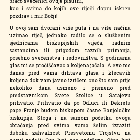
braćo svećenici ovdje pisutni,
kao i svima do kojih ove riječi dopru iskren
pozdrav i mir Božji!
U ovoj sam dvorani više puta i na više načina
uzimao riječ, jednako radilo se o službenim
sjednicama biskupijskih vijeća, radnim
sastancima ili prigodom raznih primanja,
posebno svećenstva i redovništva. S godinama
glas mi se pročišćavao a koljena jačala. A evo me
danas pred vama drhtava glasa i klecavih
koljena dok vam javno izričem ono što sam prije
nekoliko dana usmeno i pismeno pred
predstavnikom Svete Stolice u Sarajevu
prihvatio. Prihvatio da po Odluci ili Dekretu
pape Franje budem biskupom časne Banjolučke
biskupije. Stoga i na samom početku ovoga
obraćanja pred svima vama želim izraziti
duboku zahvalnost Presvetomu Trojstvu na