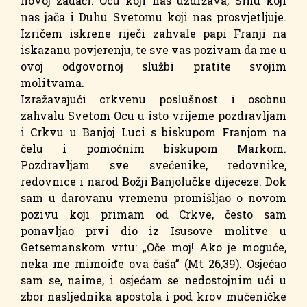
novoj zadaći: Ocu koji nas uzdržava, Sinu koji
nas jača i Duhu Svetomu koji nas prosvjetljuje.
Izričem iskrene riječi zahvale papi Franji na
iskazanu povjerenju, te sve vas pozivam da me u
ovoj odgovornoj službi pratite svojim
molitvama.
Izražavajući crkvenu poslušnost i osobnu
zahvalu Svetom Ocu u isto vrijeme pozdravljam
i Crkvu u Banjoj Luci s biskupom Franjom na
čelu i pomoćnim biskupom Markom.
Pozdravljam sve svećenike, redovnike,
redovnice i narod Božji Banjolučke dijeceze. Dok
sam u darovanu vremenu promišljao o novom
pozivu koji primam od Crkve, često sam
ponavljao prvi dio iz Isusove molitve u
Getsemanskom vrtu: „Oče moj! Ako je moguće,
neka me mimoiđe ova čaša” (Mt 26,39). Osjećao
sam se, naime, i osjećam se nedostojnim ući u
zbor nasljednika apostola i pod krov mučeničke