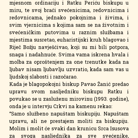
mjesnom ordinariju i Ratku Periću biskupu u
miru, te svoj braći svećenicima, redovnicima i
redovnicama, jednako pokojnima i živima, i
svim vjernicima s kojima sam se na životnim i
svećeničkim putovima u raznim službama i
mjestima susretao, euharistijski kruh blagovao i
Riječ Božju navješćivao, koji su mi bili potpora,
snaga i nadahnuće. Svima vama iskrena hvala i
molba za oproštenjem za one trenutke kada na
ljubav nisam ljubavlju uzvratio, kada sam vas u
ljudskoj slabosti i razočarao.
Kada je blagopokojni biskup Pavao Žanić predao
upravu svom nasljedniku biskupu Ratku i
povukao se u zasluženu mirovinu (1993. godine),
onda je u intervju Crkvi na kamenu rekao:
“Samo službeno napuštam biskupiju. Napuštam
upravu, ali ne prestajem moliti za biskupiju.
Molim i molit će svaki dan krunicu Srca Isusova
za svoga nasljednika za sve svećenike,