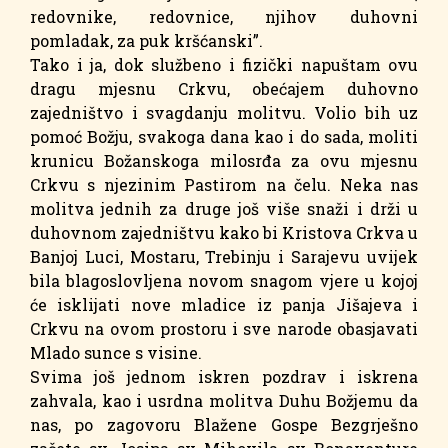
redovnike, redovnice, njihov duhovni
pomladak, za puk kršćanski”.
Tako i ja, dok službeno i fizički napuštam ovu
dragu mjesnu Crkvu, obećajem duhovno
zajedništvo i svagdanju molitvu. Volio bih uz
pomoć Božju, svakoga dana kao i do sada, moliti
krunicu Božanskoga milosrđa za ovu mjesnu
Crkvu s njezinim Pastirom na čelu. Neka nas
molitva jednih za druge još više snaži i drži u
duhovnom zajedništvu kako bi Kristova Crkva u
Banjoj Luci, Mostaru, Trebinju i Sarajevu uvijek
bila blagoslovljena novom snagom vjere u kojoj
će isklijati nove mladice iz panja Jišajeva i
Crkvu na ovom prostoru i sve narode obasjavati
Mlado sunce s visine.
Svima još jednom iskren pozdrav i iskrena
zahvala, kao i usrdna molitva Duhu Božjemu da
nas, po zagovoru Blažene Gospe Bezgrješno