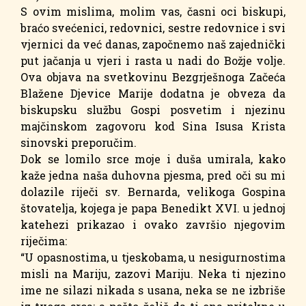
S ovim mislima, molim vas, časni oci biskupi,
braćo svećenici, redovnici, sestre redovnice i svi
vjernici da već danas, započnemo naš zajednički
put jačanja u vjeri i rasta u nadi do Božje volje.
Ova objava na svetkovinu Bezgrješnoga Začeća
Blažene Djevice Marije dodatna je obveza da
biskupsku službu Gospi posvetim i njezinu
majčinskom zagovoru kod Sina Isusa Krista
sinovski preporučim.
Dok se lomilo srce moje i duša umirala, kako
kaže jedna naša duhovna pjesma, pred oči su mi
dolazile riječi sv. Bernarda, velikoga Gospina
štovatelja, kojega je papa Benedikt XVI. u jednoj
katehezi prikazao i ovako završio njegovim
riječima:
“U opasnostima, u tjeskobama, u nesigurnostima
misli na Mariju, zazovi Mariju. Neka ti njezino
ime ne silazi nikada s usana, neka se ne izbriše