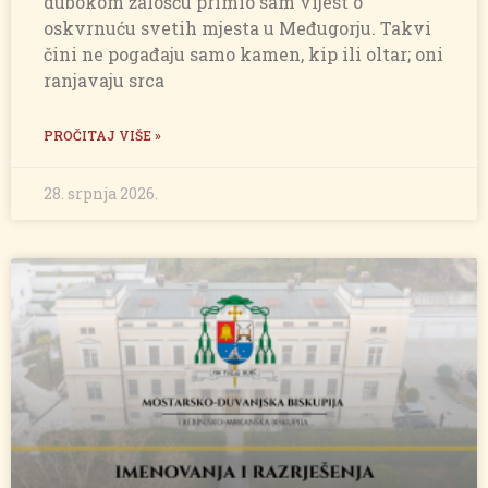
dubokom žalošću primio sam vijest o
oskvrnuću svetih mjesta u Međugorju. Takvi
čini ne pogađaju samo kamen, kip ili oltar; oni
ranjavaju srca
PROČITAJ VIŠE »
28. srpnja 2026.