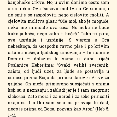
banjolučke Crkve. No, u ovim danima često sam
u srcu čuo: Ova Isusova molitva u Getsemaniju
ne smije se raspoloviti nego cjelovito moliti. A
cjelovita molitva glasi: “Oče moj, ako je moguće,
neka me mimoiđe ova čaša! No neka ne bude
kako ja hoću, nego kako ti hoćeš.” Tako tri puta,
sve usrdnije i usrdnije. S vjerom u Oca
nebeskoga, da Gospodin ravno piše i po krivim
crtama našega ljudskog umovanja – In nomine
Domini – dolazim k vama u duhu riječi
Poslanice Hebrejima: “Svaki veliki svećenik,
zaista, od ljudi uzet, za ljude se postavlja u
odnosu prema Bogu da prinosi darove i žrtve za
grijehe. On može primjereno suosjećati s onima
koji su u neznanju i zabludi jer je i sam zaogrnut
slabošću. Zato mora i za narod i za sebe prinositi
okajnice. I nitko sam sebi ne prisvaja tu čast,
nego je prima od Boga, pozvan kao Aron” (Heb 5,
1-4).