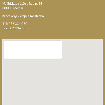
Nadbiskupa Čule b.b. p.p. 54
88000 Mostar
kancelar@biskupija-mostar.ba
Tel: 036 334 050
Fax: 036 334 080