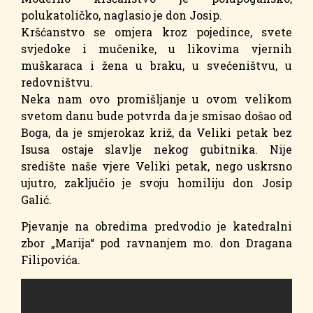
polukatoličko, naglasio je don Josip.
Kršćanstvo se omjera kroz pojedince, svete
svjedoke i mučenike, u likovima vjernih
muškaraca i žena u braku, u svećeništvu, u
redovništvu.
Neka nam ovo promišljanje u ovom velikom
svetom danu bude potvrda da je smisao došao od
Boga, da je smjerokaz križ, da Veliki petak bez
Isusa ostaje slavlje nekog gubitnika. Nije
središte naše vjere Veliki petak, nego uskrsno
ujutro, zaključio je svoju homiliju don Josip
Galić.
Pjevanje na obredima predvodio je katedralni
zbor „Marija“ pod ravnanjem mo. don Dragana
Filipovića.