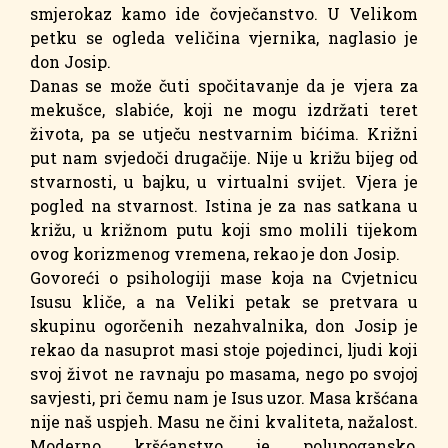
smjerokaz kamo ide čovječanstvo. U Velikom
petku se ogleda veličina vjernika, naglasio je
don Josip.
Danas se može čuti spočitavanje da je vjera za
mekušce, slabiće, koji ne mogu izdržati teret
života, pa se utječu nestvarnim bićima. Križni
put nam svjedoči drugačije. Nije u križu bijeg od
stvarnosti, u bajku, u virtualni svijet. Vjera je
pogled na stvarnost. Istina je za nas satkana u
križu, u križnom putu koji smo molili tijekom
ovog korizmenog vremena, rekao je don Josip.
Govoreći o psihologiji mase koja na Cvjetnicu
Isusu kliče, a na Veliki petak se pretvara u
skupinu ogorčenih nezahvalnika, don Josip je
rekao da nasuprot masi stoje pojedinci, ljudi koji
svoj život ne ravnaju po masama, nego po svojoj
savjesti, pri čemu nam je Isus uzor. Masa kršćana
nije naš uspjeh. Masu ne čini kvaliteta, nažalost.
Moderno kršćanstvo je polupogansko,