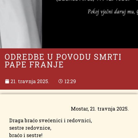
ODREDBE U POVODU SMRTI
PAPE FRANJE
21. travnja 2025.
12:29
Mostar, 21. travnja 2025.
Draga braćo svećenici i redovnici,
sestre redovnice,
braćo i sestre!