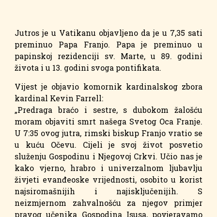
Jutros je u Vatikanu objavljeno da je u 7,35 sati
preminuo Papa Franjo. Papa je preminuo u
papinskoj rezidenciji sv. Marte, u 89. godini
života i u 13. godini svoga pontifikata.
Vijest je objavio komornik kardinalskog zbora
kardinal Kevin Farrell:
„Predraga braćo i sestre, s dubokom žalošću
moram objaviti smrt našega Svetog Oca Franje.
U 7:35 ovog jutra, rimski biskup Franjo vratio se
u kuću Očevu. Cijeli je svoj život posvetio
služenju Gospodinu i Njegovoj Crkvi. Učio nas je
kako vjerno, hrabro i univerzalnom ljubavlju
živjeti evanđeoske vrijednosti, osobito u korist
najsiromašnijih i najisključenijih. S
neizmjernom zahvalnošću za njegov primjer
pravog učenika Gospodina Isusa, povjeravamo