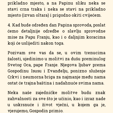
prikladno mjesto, a na Papinu sliku neka se
stavi crna traka i neka se stavi na prikladno
mjesto (izvan oltara) i prigodno okiti cvijećem.
4. Kad bude određen dan Papina sprovoda, poslat
ćemo detaljnije odredbe o slavlju sprovodne
mise za Papu Franju, kao i o daljnjim koracima
koji će uslijediti nakon toga.
Pozivam sve vas da se, u ovim trenucima
žalosti, ujedinimo u molitvi za dušu preminulog
Svetog Oca, pape Franje. Njegova ljubav prema
Gospodinu Isusu i Evanđelju, ponizno služenje
Crkvi i neumorna briga za najmanje među nama
ostat će trajna baština i nadahnuće svima nama.
Neka naše zajedničke molitve budu znak
zahvalnosti za sve što je učinio, kao i izraz nade
u uskrsnuće i život vječni, u kojem ga je,
vjerujemo, Gospodin primio.