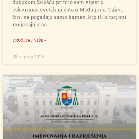
dubokom žalošću primio sam vijest o
oskvrnuću svetih mjesta u Međugorju. Takvi
čini ne pogađaju samo kamen, kip ili oltar; oni
ranjavaju srca
PROČITAJ VIŠE »
28. srpnja 2026.