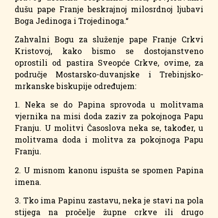
dušu pape Franje beskrajnoj milosrdnoj ljubavi
Boga Jedinoga i Trojedinoga.“
Zahvalni Bogu za služenje pape Franje Crkvi
Kristovoj, kako bismo se dostojanstveno
oprostili od pastira Sveopće Crkve, ovime, za
područje Mostarsko-duvanjske i Trebinjsko-
mrkanske biskupije određujem:
1. Neka se do Papina sprovoda u molitvama
vjernika na misi doda zaziv za pokojnoga Papu
Franju. U molitvi Časoslova neka se, također, u
molitvama doda i molitva za pokojnoga Papu
Franju.
2. U misnom kanonu ispušta se spomen Papina
imena.
3. Tko ima Papinu zastavu, neka je stavi na pola
stijega na pročelje župne crkve ili drugo