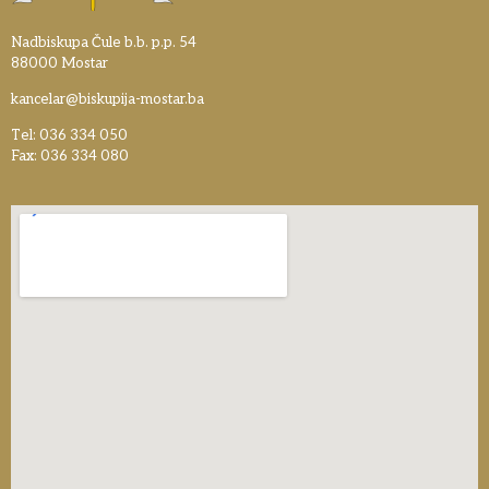
Nadbiskupa Čule b.b. p.p. 54
88000 Mostar
kancelar@biskupija-mostar.ba
Tel: 036 334 050
Fax: 036 334 080