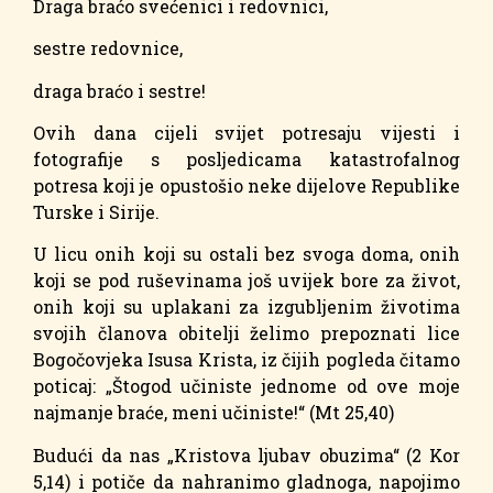
Draga braćo svećenici i redovnici,
sestre redovnice,
draga braćo i sestre!
Ovih dana cijeli svijet potresaju vijesti i
fotografije s posljedicama katastrofalnog
potresa koji je opustošio neke dijelove Republike
Turske i Sirije.
U licu onih koji su ostali bez svoga doma, onih
koji se pod ruševinama još uvijek bore za život,
onih koji su uplakani za izgubljenim životima
svojih članova obitelji želimo prepoznati lice
Bogočovjeka Isusa Krista, iz čijih pogleda čitamo
poticaj: „Štogod učiniste jednome od ove moje
najmanje braće, meni učiniste!“ (Mt 25,40)
Budući da nas „Kristova ljubav obuzima“ (2 Kor
5,14) i potiče da nahranimo gladnoga, napojimo