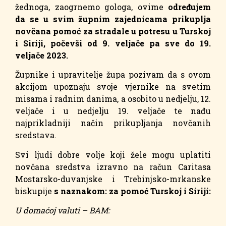
žednoga, zaogrnemo gologa, ovime
određujem
da se u svim župnim zajednicama prikuplja
novčana pomoć za stradale u potresu u Turskoj
i Siriji, počevši od 9. veljače pa sve do 19.
veljače 2023.
Župnike i upravitelje župa pozivam da s ovom
akcijom upoznaju svoje vjernike na svetim
misama i radnim danima, a osobito u nedjelju, 12.
veljače i u nedjelju 19. veljače te nađu
najprikladniji način prikupljanja novčanih
sredstava.
Svi ljudi dobre volje koji žele mogu uplatiti
novčana sredstva izravno na račun Caritasa
Mostarsko-duvanjske i Trebinjsko-mrkanske
biskupije
s naznakom: za pomoć Turskoj i Siriji:
U domaćoj valuti – BAM: