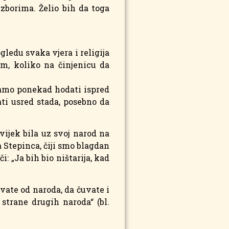
izborima. Želio bih da toga
gledu svaka vjera i religija
m, koliko na činjenicu da
oramo ponekad hodati ispred
ati usred stada, posebno da
vijek bila uz svoj narod na
a Stepinca, čiji smo blagdan
 „Ja bih bio ništarija, kad
avate od naroda, da čuvate i
strane drugih naroda“ (bl.