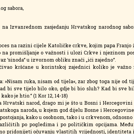
og sabora,
a Izvanrednom zasjedanju Hrvatskog narodnog sabora
proces na razini cijele Katoličke crkve, kojim papa Franjo
 na promišljanje o važnosti i ulozi Crkve i njezinom po
raz ‘sinoda“ u izvornom obliku znači „ići zajedno“.
vao kršćane u korintskoj zajednici koliko je važno z
a: »Nisam ruka, nisam od tijela«, zar zbog toga nije od ti
ad bi sve tijelo bilo oko, gdje bi bio sluh? Kad bi sve bi
ako je htio.“ (1 Kor 12, 14-18)
 Hrvatski narod, drago mi je što u Bosni i Hercegovini p
vatskoga naroda, u kojem god dijelu Bosne i Hercegovine 
 postojanja, kako u osobnom, tako i u crkvenom, odnosno
različitih po pogledima i po političkim opcijama. Među
pridonijeti očuvanju vlastitih vrijednosti, identiteta 