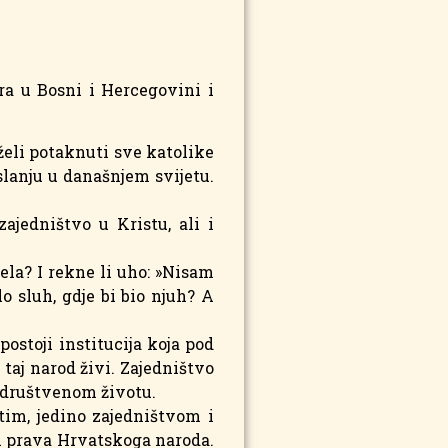
 u Bosni i Hercegovini i
 želi potaknuti sve katolike
slanju u današnjem svijetu.
ajedništvo u Kristu, ali i
jela? I rekne li uho: »Nisam
lo sluh, gdje bi bio njuh? A
ostoji institucija koja pod
taj narod živi. Zajedništvo
 društvenom životu.
tim, jedino zajedništvom i
i prava Hrvatskoga naroda.