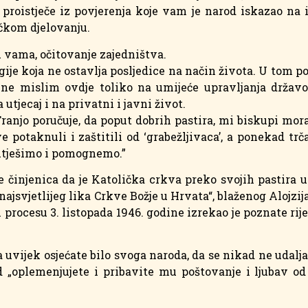
a proistječe iz povjerenja koje vam je narod iskazao na 
ičkom djelovanju.
u vama, očitovanje zajedništva.
gije koja ne ostavlja posljedice na način života. U tom po
 ne mislim ovdje toliko na umijeće upravljanja državo
utjecaj i na privatni i javni život.
 Franjo poručuje, da poput dobrih pastira, mi biskupi m
otaknuli i zaštitili od ‘grabežljivaca’, a ponekad trč
 utješimo i pomognemo.”
činjenica da je Katolička crkva preko svojih pastira u
najsvjetlijeg lika Crkve Božje u Hrvata“, blaženog Alojzij
esu 3. listopada 1946. godine izrekao je poznate riječi:
da uvijek osjećate bilo svoga naroda, da se nikad ne udalj
d „oplemenjujete i pribavite mu poštovanje i ljubav od 