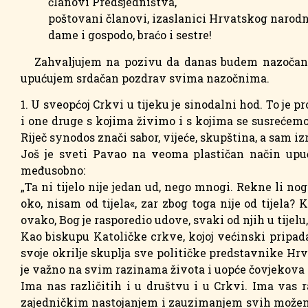
članovi Predsjedništva,
poštovani članovi, izaslanici Hrvatskog narodn
dame i gospodo, braćo i sestre!
Zahvaljujem na pozivu da danas budem nazočan n
upućujem srdačan pozdrav svima nazočnima.
1. U sveopćoj Crkvi u tijeku je sinodalni hod. To je 
i one druge s kojima živimo i s kojima se susrećemo
Riječ synodos znači sabor, vijeće, skupština, a sam iz
Još je sveti Pavao na veoma plastičan način upući
međusobno:
„Ta ni tijelo nije jedan ud, nego mnogi. Rekne li nog
oko, nisam od tijela«, zar zbog toga nije od tijela? K
ovako, Bog je rasporedio udove, svaki od njih u tijelu, k
Kao biskupu Katoličke crkve, kojoj većinski pripada
svoje okrilje skuplja sve političke predstavnike Hr
je važno na svim razinama života i uopće čovjekova
Ima nas različitih i u društvu i u Crkvi. Ima vas 
zajedničkim nastojanjem i zauzimanjem svih možemo 