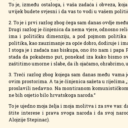
To je, između ostaloga, i vaša zadaća i obveza, koj
uvijek budete svjesni i da vas to vodi u vašem polit
2. To je i prvi razlog zbog čega sam danas ovdje međ
Drugi razlog je činjenica da nema vjere, odnosno reli
ima i političku dimenziju, a pod pojmom politika
politika, kao zauzimanje za opće dobro, dodiruje i ima 
I stoga je i zadaća nas biskupa, ono što nam i papa
stada da pokažemo put, ponekad iza kako bismo sve p
zaštitimo umorne i slabe, da ih ojačamo, ohrabrimo,
3. Treći razlog zbog kojega sam danas među vama je 
ovim prostorima. A ta je činjenica sažeta u riječima „
proslavili nedavno. Na montiranom komunističkom proc
ne bih osjetio bilo hrvatskoga naroda.“
To je ujedno moja želja i moja molitva i za sve vas: 
štite interese i prava svoga naroda i da svoj naro
Alojzije Stepinac).