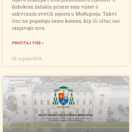
dubokom žalošću primio sam vijest o
oskvrnuću svetih mjesta u Međugorju. Takvi
čini ne pogađaju samo kamen, kip ili oltar; oni
ranjavaju srca
PROČITAJ VIŠE »
28. srpnja 2026.