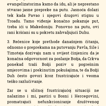
evangelizatorima kamo da idu, ali je neprestano
stvarao jasne prepreke na putu. Jasnoća dolazi
tek kada Pavao i njegovi drugovi stignu u
Troadu. Tamo viđenje konačno pokazuje put,
treba ići u Makedoniju. Ponovno na putu, ovi
rani kršćani su u pokretu zahvaljujući Duhu.
3. Rečenice koje prethode današnjem čitanju,
odnosno o preprekama na putovanju Pavla, Sile i
Timoteja dozivaju nam u svijest činjenicu da je
konačna odgovornost za poslanje Božja, da Crkva
ponekad traži Božji poziv u pogrešnim
smjerovima i prekinutim pokušajima, te da Božji
Duh često govori kroz frustrirajuće i veoma
teško razlučivanje.
Zar se u sličnoj frustrirajućoj situaciji ne
nalazimo i mi, pastiri u Bosni i Hercegovini,
promatrajući nefunkcioniranje društvenog