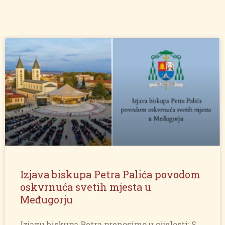
Izjava biskupa Petra Palića povodom
oskvrnuća svetih mjesta u
Međugorju
Izjavu biskupa Petra prenosimo u cijelosti: S