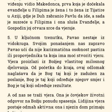
viđenju vidio Makedonca, prva koja je dočekala
evanđelje u Filipima je žena i to žena iz Tijatire
u Aziji, gdje je Duh zabranio Pavlu da ide, a sada
je susreće u Filipima i ona sluša Evanđelje, a
Gospodin joj otvara srce da vjeruje.
5. U ključnom trenutku, Pavao nestaje iz
vidokruga. Svojim ponašanjem nas zapravo
Pavao uči da nije karizmatična osobnost pastira
ili propovjednika ta koja ima moć stvoriti vjeru.
Vjera proizlazi iz Božjeg vlastitog milosnog
djelovanja. Od početka do kraja, ovaj odlomak
naglašava da je Bog taj koji je zadužen za
poslanje, Bog je taj koji određuje njegov smjer i
Bog je taj koji određuje rezultate.
A od nas se traži vjera. Ona je čovjekov životni
odgovor na Božju ponudu spasenja. Lidijina vjera
postaje odmah aktivna: ona i njezin dom primaju