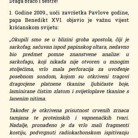
Draga braćo i sestre!
1. Godine 2009., uoči završetka Pavlove godine,
papa Benedikt XVI. objavio je važnu vijest
kršćanskom svijetu:
„
Okupili smo se u blizini groba apostola, čiji je
sarkofag, sačuvan ispod papinskog oltara, nedavno
bio predmet pomne znanstvene analize: u
sarkofagu, koji nikada nije otvoren u mnogim
stoljećima, vrlo mala perforacija za uvođenje
posebnom sondom, kojom su otkriveni tragovi
dragocjene platnene tkanine ljubičaste boje,
laminirane čistim zlatom i svijetloplave tkanine s
lanenim nitima.
Također je otkrivena prisutnost crvenih zrnaca
tamjana te proteinskih i vapnenačkih tvari.
Nadalje, pronađeno je da vrlo mali fragmenti
kostiju, podvrgnuti radiokarbonskom ispitivanju