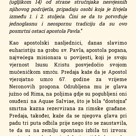
(ugljikom 14) od strane stručnjaka nesvjesnih
njihovog podrijetla, pripadaju osobi koja je živjela
između 1. i 2. stoljeća. Čini se da to potvrđuje
jednoglasnu i neospornu tradiciju da su ovo
posmrtni ostaci apostola Pavla.
”
Kao apostolski nasljednici, danas slavimo
euharistiju na grobu sv. Pavla, apostola pogana,
najvećega misionara u povijesti, koji je svoju
vjernost Isusu Kristu posvjedočio svojom
mučeničkom smrću. Predaja kaže da je Apostol
vjerojatno umro 67. godine za vrijeme
Neronovih progona. Odrubljena mu je glava
južno od Rima, na poljima gdje su pogubljeni oni
osuđeni na Aquae Salviae, što je bila “dostojna”
smrtna kazna rezervirana za rimske građane.
Predaja, također, kaže da se njegova glava pri
padu tri puta odbila prije nego što se zaustavila,
te da su na zemlju spontano izbila tri izvora: