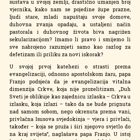
sustava u svojoj zemlji, drastično umanjen broj
vjernika, kako nam se pojedine župe prazne,
ljudi stare, mladi napuštaju svoje domove,
duhovna zvanja opadaju, a ustaljeni način
pastorala i duhovnog života biva nagrižen
sekularizacijom? Imamo li pravo i smijemo li
sve nabrojeno razumjeti samo kao razlog za
defetizam ili priliku za novi iskorak?
U svojoj prvoj katehezi o strasti prema
evangelizaciji, odnosno apostolskom žaru, papa
Franjo podsjeća da je evangelizacija vitalna
dimenzija Crkve, koja nije prozelitizam. „Duh
Sveti je oblikuje kao zajednicu izlaska – Crkva u
izlasku, koja izlazi – tako da ne bude prignuta
nad samom sobom, nego okrenuta prema vani,
privlačna Isusova svjedokinja – vjera i privlači,
također – koja se pruža i širi njegovo svjetlo do
na kraj svijeta“, naglašava papa Franjo. U istoj