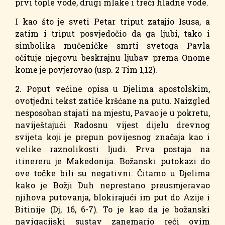
prvi tople vode, drugi mlake i treći hladne vode.
I kao što je sveti Petar triput zatajio Isusa, a
zatim i triput posvjedočio da ga ljubi, tako i
simbolika mučeničke smrti svetoga Pavla
očituje njegovu beskrajnu ljubav prema Onome
kome je povjerovao (usp. 2 Tim 1,12).
2. Poput većine opisa u Djelima apostolskim,
ovotjedni tekst zatiče kršćane na putu. Naizgled
nesposoban stajati na mjestu, Pavao je u pokretu,
naviještajući Radosnu vijest dijelu drevnog
svijeta koji je prepun povijesnog značaja kao i
velike raznolikosti ljudi. Prva postaja na
itinereru je Makedonija. Božanski putokazi do
ove točke bili su negativni. Čitamo u Djelima
kako je Božji Duh neprestano preusmjeravao
njihova putovanja, blokirajući im put do Azije i
Bitinije (Dj, 16, 6-7). To je kao da je božanski
navigacijski sustav zanemario reći ovim