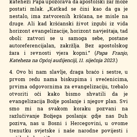
katehezi Papa upozorava da apostolski žar može
postati mlak. „Katkad se čini kao da ga je
nestalo, ima zatvorenih kršćana, ne misle na
druge. Ali kad kršćanski život izgubi iz vida
horizont evangelizacije, horizont navještaja, tad
oboli: zatvori se u samoga sebe, postane
autoreferencijalan, zakržlja. Bez apostolskog
žara i revnosti vjera kopni.“ (
Papa Franjo,
Kateheza na Općoj audijenciji, 11. siječnja 2023.
)
4. Ovo bi nam slavlje, draga braćo i sestre, u
prvom redu nama biskupima i svećenicima,
prvima odgovornima za evangelizaciju, trebalo
otvoriti oči kako bismo shvatili da je
evangelizacija Božje poslanje i njegov plan. Svi
smo mi na svakom koraku pozvani na
razlučivanje Božjega poslanja: gdje nas Duh
poziva, nas u Bosni i Hercegovini, u ovome
trenutku svjetske i naše narodne povijesti i