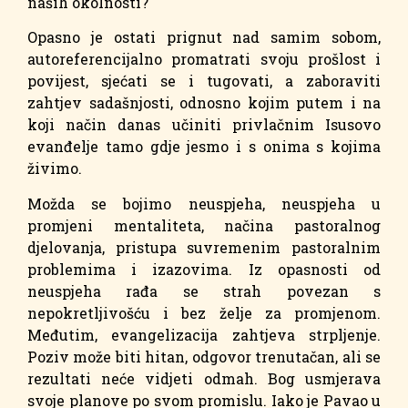
naših okolnosti?
Opasno je ostati prignut nad samim sobom,
autoreferencijalno promatrati svoju prošlost i
povijest, sjećati se i tugovati, a zaboraviti
zahtjev sadašnjosti, odnosno kojim putem i na
koji način danas učiniti privlačnim Isusovo
evanđelje tamo gdje jesmo i s onima s kojima
živimo.
Možda se bojimo neuspjeha, neuspjeha u
promjeni mentaliteta, načina pastoralnog
djelovanja, pristupa suvremenim pastoralnim
problemima i izazovima. Iz opasnosti od
neuspjeha rađa se strah povezan s
nepokretljivošću i bez želje za promjenom.
Međutim, evangelizacija zahtjeva strpljenje.
Poziv može biti hitan, odgovor trenutačan, ali se
rezultati neće vidjeti odmah. Bog usmjerava
svoje planove po svom promislu. Iako je Pavao u