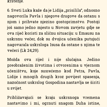
krštenje.
6. Sveti Luka kaže da je Lidija „prisilila“, odnosno
nagovorila Pavla i njegove drugove da ostanu s
njom i prihvate njezino gostoprimstvo. Postoji
još samo jedno mjesto u Novom zavjetu gdje se
ova riječ koristi za sličnu situaciju: u Emausu na
uskrsnu večer, dok su dvojica učenika putujući
nagovarala uskrsloga Isusa da ostane s njima te
večeri (Lk 24,29).
Možda ova riječ i nije slučajna. Jedino
preobraženim životima i otvorenima u vjernom
učeništvu, koje susrećemo kod Petra, Pavla,
Lidije i mnogih drugih kroz povijest spasenja,
nazočnost uskrslog Gospodina nastavlja se širiti
u svijet.
Približavajući se kraju uskrsnoga vremena
nastavimo i mi, ogrnuti snagom Duha istine,