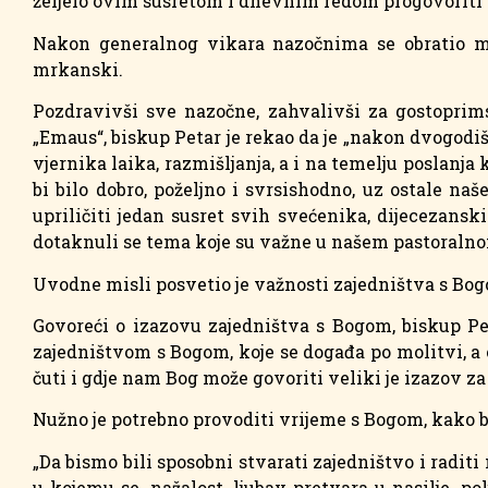
željelo ovim susretom i dnevnim redom progovoriti 
Nakon generalnog vikara nazočnima se obratio mon
mrkanski.
Pozdravivši sve nazočne, zahvalivši za gostoprim
„Emaus“, biskup Petar je rekao da je „nakon dvogodi
vjernika laika, razmišljanja, a i na temelju poslanj
bi bilo dobro, poželjno i svrsishodno, uz ostale na
upriličiti jedan susret svih svećenika, dijecezans
dotaknuli se tema koje su važne u našem pastoralno
Uvodne misli posvetio je važnosti zajedništva s Bog
Govoreći o izazovu zajedništva s Bogom, biskup Pe
zajedništvom s Bogom, koje se događa po molitvi, a o
čuti i gdje nam Bog može govoriti veliki je izazov za
Nužno je potrebno provoditi vrijeme s Bogom, kako bi
„Da bismo bili sposobni stvarati zajedništvo i raditi
u kojemu se, nažalost, ljubav pretvara u nasilje, pol