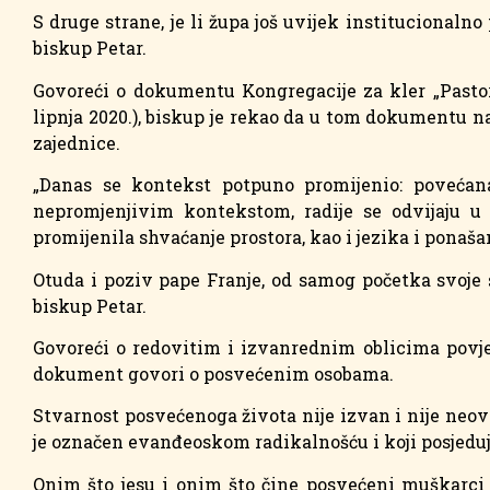
S druge strane, je li župa još uvijek institucionaln
biskup Petar.
Govoreći o dokumentu Kongregacije za kler „Pastor
lipnja 2020.), biskup je rekao da u tom dokumentu
zajednice.
„Danas se kontekst potpuno promijenio: povećana
nepromjenjivim kontekstom, radije se odvijaju u 
promijenila shvaćanje prostora, kao i jezika i ponaša
Otuda i poziv pape Franje, od samog početka svoje s
biskup Petar.
Govoreći o redovitim i izvanrednim oblicima povjer
dokument govori o posvećenim osobama.
Stvarnost posvećenoga života nije izvan i nije neovi
je označen evanđeoskom radikalnošću i koji posjeduje
Onim što jesu i onim što čine posvećeni muškarci 