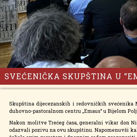
SVEĆENIČKA SKUPŠTINA U “E
Skupština dijecezanskih i redovničkih svećenika M
duhovno-pastoralnom centru „Emaus“ u Bijelom Polj
Nakon molitve Trećeg časa, generalni vikar don Ni
odazvali pozivu na ovu skupštinu. Napomenuvši kako 