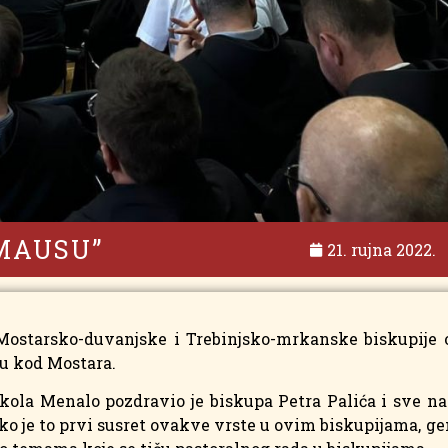
MAUSU”
21. rujna 2022.
ostarsko-duvanjske i Trebinjsko-mrkanske biskupije od
u kod Mostara.
kola Menalo pozdravio je biskupa Petra Palića i sve na
je to prvi susret ovakve vrste u ovim biskupijama, gen