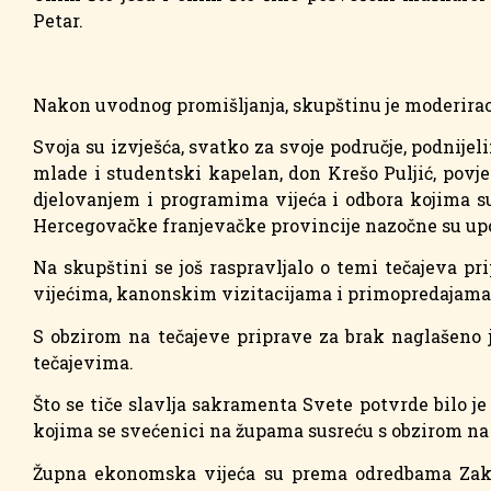
Petar.
Nakon uvodnog promišljanja, skupštinu je moderira
Svoja su izvješća, svatko za svoje područje, podnije
mlade i studentski kapelan, don Krešo Puljić, povje
djelovanjem i programima vijeća i odbora kojima su
Hercegovačke franjevačke provincije nazočne su upo
Na skupštini se još raspravljalo o temi tečajeva 
vijećima, kanonskim vizitacijama i primopredajama ž
S obzirom na tečajeve priprave za brak naglašeno je
tečajevima.
Što se tiče slavlja sakramenta Svete potvrde bilo j
kojima se svećenici na župama susreću s obzirom n
Župna ekonomska vijeća su prema odredbama Zakon