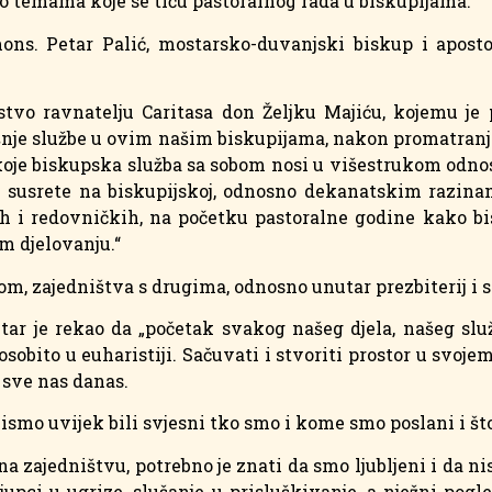
o temama koje se tiču pastoralnog rada u biskupijama.
s. Petar Palić, mostarsko-duvanjski biskup i apostols
stvo ravnatelju Caritasa don Željku Majiću, kojemu je
šnje službe u ovim našim biskupijama, nakon promatranj
a koje biskupska služba sa sobom nosi u višestrukom odno
še susrete na biskupijskoj, odnosno dekanatskim razinam
kih i redovničkih, na početku pastoralne godine kako bi
m djelovanju.“
om, zajedništva s drugima, odnosno unutar prezbiterij i 
tar je rekao da „početak svakog našeg djela, našeg sl
sobito u euharistiji. Sačuvati i stvoriti prostor u svoj
 sve nas danas.
smo uvijek bili svjesni tko smo i kome smo poslani i što
 na zajedništvu, potrebno je znati da smo ljubljeni i da n
jupci u ugrize, slušanje u prisluškivanje, a nježni pogl