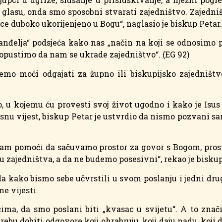
glasu, onda smo sposobni stvarati zajedništvo. Zajedniš
e duboko ukorijenjeno u Bogu“, naglasio je biskup Petar.
vanđelja“ podsjeća kako nas „način na koji se odnosimo 
dopustimo da nam se ukrade zajedništvo“. (EG 92)
emo moći odgajati za župno ili biskupijsko zajedništ
, u kojemu ću provesti svoj život ugodno i kako je Isu
dosnu vijest, biskup Petar je ustvrdio da nismo pozvani s
 nam pomoći da sačuvamo prostor za govor s Bogom, prost
 zajedništva, a da ne budemo posesivni“, rekao je biskup
da kako bismo sebe učvrstili u svom poslanju i jedni d
e vijesti.
a, da smo poslani biti „kvasac u svijetu“. A to znači 
otrebu dobiti odgovore koji ohrabruju, koji daju nadu, koji 