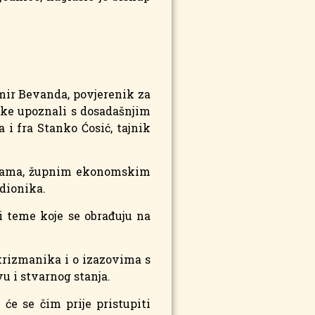
imir Bevanda, povjerenik za
nike upoznali s dosadašnjim
i fra Stanko Ćosić, tajnik
 župama, župnim ekonomskim
dionika.
ti teme koje se obrađuju na
 krizmanika i o izazovima s
 i stvarnog stanja.
e se čim prije pristupiti