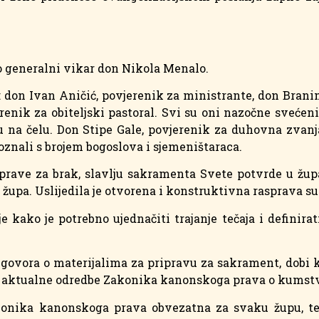
o generalni vikar don Nikola Menalo.
li: don Ivan Aničić, povjerenik za ministrante, don Bran
renik za obiteljski pastoral. Svi su oni nazočne sveće
 na čelu. Don Stipe Gale, povjerenik za duhovna zvanja 
znali s brojem bogoslova i sjemeništaraca.
priprave za brak, slavlju sakramenta Svete potvrde u
upa. Uslijedila je otvorena i konstruktivna rasprava su
 kako je potrebno ujednačiti trajanje tečaja i definira
e govora o materijalima za pripravu za sakrament, dobi
a aktualne odredbe Zakonika kanonskoga prava o kumstvu
ika kanonskoga prava obvezatna za svaku župu, te ć