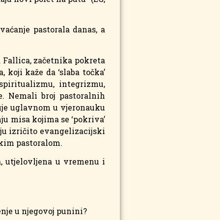
hvaćanje pastorala danas, a
a Fallica, začetnika pokreta
 koji kaže da ‘slaba točka’
piritualizmu, integrizmu,
. Nemali broj pastoralnih
pljuje uglavnom u vjeronauku
nju misa kojima se ‘pokriva’
u izričito evangelizacijski
skim pastoralom.
a, utjelovljena u vremenu i
senje u njegovoj punini?