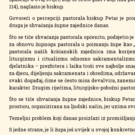
114), naglasio je biskup.
Govoreći o percepciji pastorala biskup Petar je pro
druga je shvaćanja župne zajednice danas.
Što se tiče shvaćanja pastorala općenito, podsjetio j
za obnovu župnoga pastorala u poimanju župe kao „za
pastorala naših kršćanskih zajednica ima korije
liturgizmu i ritualizmu odnosno sakramentalizmu,
djelatnika – prezbitera i laika troši sve najbolje sn
za djecu, dijeljenju sakramenata i obredima, održavan
svaki događaj, čime se često misa devalvira, zanemar
karakter. Drugim riječima, liturgijsko-pobožni pasto
Što se tiče shvaćanja župne zajednice, biskup Petar
prostoru, organizirana na ljudski način, jer uzima svo
Temeljni problem koji danas proizlazi iz promišljanj
S jedne strane, je li župa još uvijek u svojoj konkret