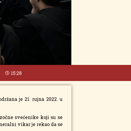
15:28
ržana je 21. rujna 2022. u
zočne svećenike koji su se
eralni vikar je rekao da se