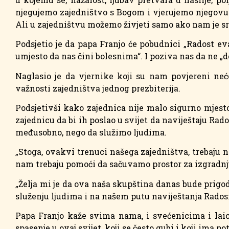
njegujemo zajedništvo s Bogom i vjerujemo njegovu 
Ali u zajedništvu možemo živjeti samo ako nam je src
Podsjetio je da papa Franjo će pobudnici „Radost e
umjesto da nas čini bolesnima“. I poziva nas da ne „
Naglasio je da vjernike koji su nam povjereni neć
važnosti zajedništva jednog prezbiterija.
Podsjetivši kako zajednica nije malo sigurno mjesto
zajednicu da bi ih poslao u svijet da naviještaju Ra
međusobno, nego da služimo ljudima.
„Stoga, ovakvi trenuci našega zajedništva, trebaju
nam trebaju pomoći da sačuvamo prostor za izgradnju
„Želja mi je da ova naša skupština danas bude prigo
služenju ljudima i na našem putu naviještanja Radosn
Papa Franjo kaže svima nama, i svećenicima i laicim
spasenje u ovaj svijet, koji se često gubi i koji ima p