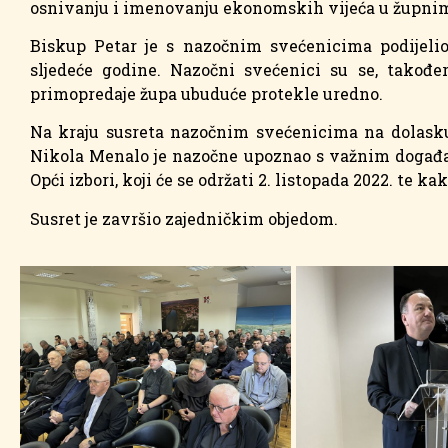
osnivanju i imenovanju ekonomskih vijeća u župnim 
Biskup Petar je s nazočnim svećenicima podijeli
sljedeće godine. Nazočni svećenici su se, takođe
primopredaje župa ubuduće protekle uredno.
Na kraju susreta nazočnim svećenicima na dolasku,
Nikola Menalo je nazočne upoznao s važnim događaj
Opći izbori, koji će se održati 2. listopada 2022. te k
Susret je završio zajedničkim objedom.