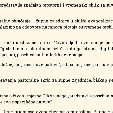
o predstavlja značajan prostorni i vremenski oblik za suv
alno obraćenje – župne zajednice u službi evangelizaci
 nalazimo na odgovore na mnoga pitanja suvremene probl
 mobilnost znači da se “životi ljudi sve manje pois
“globalnom i pluralnom selu”; s druge strane, digita
nja ljudi, posebice onih mlađih generacija.
lužbe, da „traži nove putove“, odnosno „traži put navije
avanja pastoralne skrbi za župne zajednice, biskup Pet
sna o životu mjesne Crkve, nego „predstavlja poseban nač
 svoje specifične darove“.
i žene pridonose evangelizacijskom poslanju župne zaj