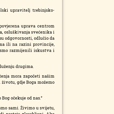
ki upravitelj trebinjsko-
 povjerena uprava centrom
a, osluškivanja svećenika i
su odgovornosti, odlučio da
a ili na razini provincije,
smo razmijenili iskustva i
služenju drugima.
uženja mora započeti našim
em životu, gdje Boga možemo
 Bog očekuje od nas.“
ismo sami. Živimo u svijetu,
edi postaju zlorabljeni. Ako