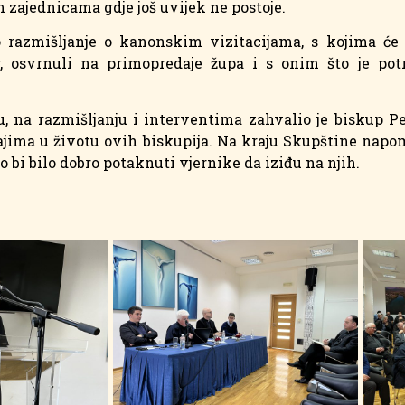
zajednicama gdje još uvijek ne postoje.
o razmišljanje o kanonskim vizitacijama, s kojima će
r, osvrnuli na primopredaje župa i s onim što je pot
 na razmišljanju i interventima zahvalio je biskup Pe
ima u životu ovih biskupija. Na kraju Skupštine napo
ako bi bilo dobro potaknuti vjernike da iziđu na njih.