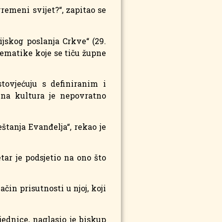
remeni svijet?“, zapitao se
jskog poslanja Crkve“ (29.
ematike koje se tiču župne
tovjećuju s definiranim i
lna kultura je nepovratno
štanja Evanđelja“, rekao je
ar je podsjetio na ono što
in prisutnosti u njoj, koji
ednice, naglasio je biskup