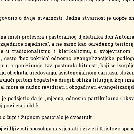
govorio o dvije stvarnosti. Jedna stvarnost je uopće s
e na misli profesora i pastoralnog djelatnika don Antoni
jednice zajednica“, a ne samo kao određenog teritorija,
ne u tradicionalizmu i klerikalizmu, u svojevrsnom s
 često ‘bez pokrića’ odnosno evangelizacijske podloge
age u organiziranju tzv. pastorala hitnosti, koji se iscr
ju objekata, uredovanju, asistencijalnom caritasu, služe
ujući pritom bogatstva drugih oblika liturgije, koji imaj
ral mora se nužno revidirati i obogaćivati evangelizacij
 je podsjetio da je „mjesna, odnosno partikularna Crkv
j povijesni oblik.
a o župi i župnom pastoralu je dvostruk.
noj vidljivosti sposobna naviještati i živjeti Kristovo spa