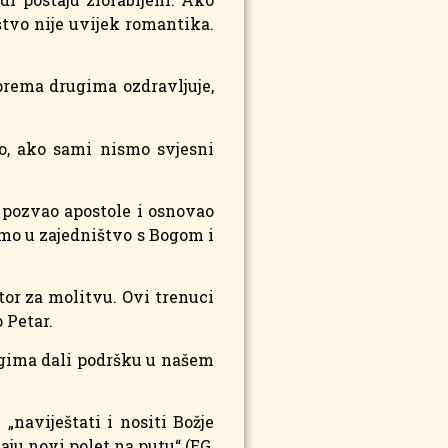
tvo nije uvijek romantika.
prema drugima ozdravljuje,
vo, ako sami nismo svjesni
s pozvao apostole i osnovao
amo u zajedništvo s Bogom i
or za molitvu. Ovi trenuci
 Petar.
rugima dali podršku u našem
„naviještati i nositi Božje
daju novi polet na putu“ (EG,