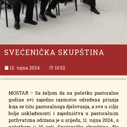
SVEĆENIČKA SKUPŠTINA
12. rujna 2024.
10:52
MOSTAR – Sa željom da na početku pastoralne
godine svi zajedno razmotre određena pitanja
koja se tiču pastoralnoga djelovanja, a sve u cilju
bolje usklađenosti i zajedništva u pastoralnim
pothvatima održana je u srijedu, 11. rujna 2024., s
početkom u 10 sati, Svećenička skupština. Na