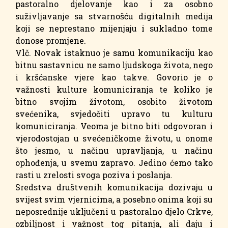
pastoralno djelovanje kao i za osobno
suživljavanje sa stvarnošću digitalnih medija
koji se neprestano mijenjaju i sukladno tome
donose promjene.
Vlč. Novak istaknuo je samu komunikaciju kao
bitnu sastavnicu ne samo ljudskoga života, nego
i kršćanske vjere kao takve. Govorio je o
važnosti kulture komuniciranja te koliko je
bitno svojim životom, osobito životom
svećenika, svjedočiti upravo tu kulturu
komuniciranja. Veoma je bitno biti odgovoran i
vjerodostojan u svećeničkome životu, u onome
što jesmo, u načinu upravljanja, u načinu
ophođenja, u svemu zapravo. Jedino ćemo tako
rasti u zrelosti svoga poziva i poslanja.
Sredstva društvenih komunikacija dozivaju u
svijest svim vjernicima, a posebno onima koji su
neposrednije uključeni u pastoralno djelo Crkve,
ozbiljnost i važnost tog pitanja, ali daju i