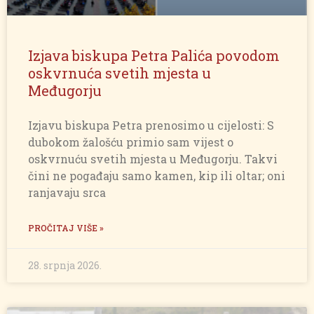
Izjava biskupa Petra Palića povodom
oskvrnuća svetih mjesta u
Međugorju
Izjavu biskupa Petra prenosimo u cijelosti: S
dubokom žalošću primio sam vijest o
oskvrnuću svetih mjesta u Međugorju. Takvi
čini ne pogađaju samo kamen, kip ili oltar; oni
ranjavaju srca
PROČITAJ VIŠE »
28. srpnja 2026.