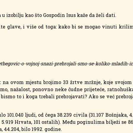
a u izobilju kao što Gospodin Isus kaže da želi dati.
te glave, i više od toga: kako bi se mogao vinuti kril
zetbegovic-o-vojnoj-snazi-prebrojali-smo-se-koliko-mladih-i
dok na ovom mjestu brojimo 33 žrtve mržnje, koje svojo
jemo, nažalost, ponovno neke čudne prijeteće, ratnohušk
o bismo to i koga trebali prebrojavati? Ako se već prebr
o 101.040 ljudi, od čega 38.239 civila (31.107 Bošnjaka, 4
a, 5.919 Hrvata, 101 ostalih). Među poginulima bilježi se 
a, 44.204, bilo 1992. godine.