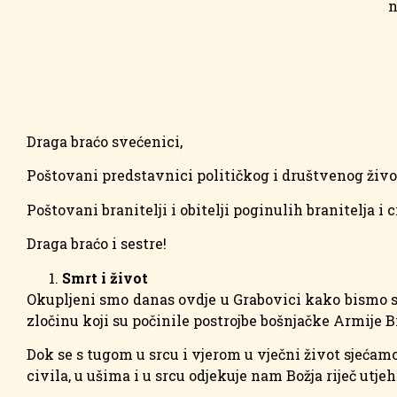
n
Draga braćo svećenici,
Poštovani predstavnici političkog i društvenog živo
Poštovani branitelji i obitelji poginulih branitelja i 
Draga braćo i sestre!
Smrt i život
Okupljeni smo danas ovdje u Grabovici kako bismo se
zločinu koji su počinile postrojbe bošnjačke Armije BiH
Dok se s tugom u srcu i vjerom u vječni život sjećamo
civila, u ušima i u srcu odjekuje nam Božja riječ utjeh