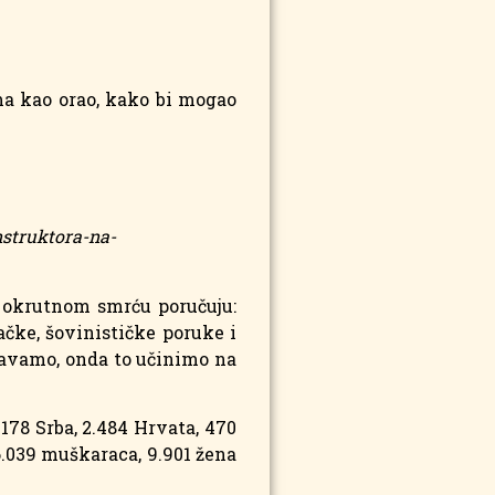
ima kao orao, kako bi mogao
nstruktora-na-
m okrutnom smrću poručuju:
ačke, šovinističke poruke i
ojavamo, onda to učinimo na
.178 Srba, 2.484 Hrvata, 470
86.039 muškaraca, 9.901 žena