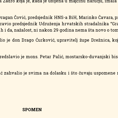
a Zadro koja je, kada je ubijena u majčinu naručju, imala
Dragan Čović, predsjednik HNS-a BiH, Marinko Čavara, p
ravio predsjednik Udruženja hrvatskih stradalnika “Gra
dalih i da, nažalost, ni nakon 29 godina nema šta novo o tom
o je don Drago Ćurković, upravitelj župe Drežnica, koj
predslavio je mons. Petar Palić, mostarsko-duvanjski bis
ć zahvalio je svima na dolasku i što čuvaju uspomene n
SPOMEN