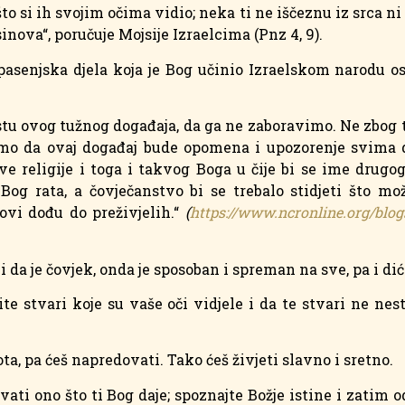
što si ih svojim očima vidio; neka ti ne iščeznu iz srca n
inova“, poručuje Mojsije Izraelcima (Pnz 4, 9).
pasenjska djela koja je Bog učinio Izraelskom narodu os
stu ovog tužnog događaja, da ga ne zaboravimo. Ne zbog 
elimo da ovaj događaj bude opomena i upozorenje svima 
e religije i toga i takvog Boga u čije bi se ime drugog
 Bog rata, a čovječanstvo bi se trebalo stidjeti što mož
kovi dođu do preživjelih.“
(
https://www.ncronline.org/blogs
 da je čovjek, onda je sposoban i spreman na sve, pa i di
ite stvari koje su vaše oči vidjele i da te stvari ne ne
vota, pa ćeš napredovati. Tako ćeš živjeti slavno i sretno.
vati ono što ti Bog daje; spoznajte Božje istine i zatim o