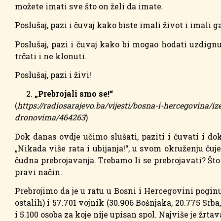
možete imati sve što on želi da imate.
Poslušaj, pazi i čuvaj kako biste imali život i imali g
Poslušaj, pazi i čuvaj kako bi mogao hodati uzdignu
trčati i ne klonuti.
Poslušaj, pazi i živi!
„Prebrojali smo se!“
(
https://radiosarajevo.ba/vijesti/bosna-i-hercegovina/i
dronovima/464263
)
Dok danas ovdje učimo slušati, paziti i čuvati i 
„Nikada više rata i ubijanja!“, u svom okruženju ču
čudna prebrojavanja. Trebamo li se prebrojavati? Št
pravi način.
Prebrojimo da je u ratu u Bosni i Hercegovini poginul
ostalih) i 57.701 vojnik (30.906 Bošnjaka, 20.775 Srb
i 5.100 osoba za koje nije upisan spol. Najviše je žrtav