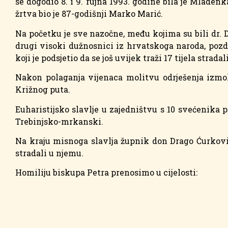
se dogodio 8. i 9. rujna 1993. godine bila je Mladenk
žrtva bio je 87-godišnji Marko Marić.
Na početku je sve nazočne, među kojima su bili dr. 
drugi visoki dužnosnici iz hrvatskoga naroda, pozd
koji je podsjetio da se još uvijek traži 17 tijela stra
Nakon polaganja vijenaca molitvu odrješenja izmoli
Križnog puta.
Euharistijsko slavlje u zajedništvu s 10 svećenika 
Trebinjsko-mrkanski.
Na kraju misnoga slavlja župnik don Drago Ćurkovi
stradali u njemu.
Homiliju biskupa Petra prenosimo u cijelosti: