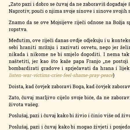
„Zato pazi i dobro se čuvaj da ne zaboraviš događaje 
Naprotiv, pouči o njima svoje sinove i sinove svojih s
Znamo da se ove Mojsijeve riječi odnose na Božja s
ropstva.
Međutim, ove riječi danas ovdje odjekuju i u kontek
sebi hraniti mržnju i zazivati osvetu, nego jer ž
nikada i nikome ne bi smjelo dogoditi. I nema takv
naštetiti, jer kao što kaže papa Franjo „ne postoji
bombardirati gradove i sprječavati da hrana i lije
listen-war-victims-cries-feel-shame-pray-peace
)
Doista, kad čovjek zaboravi Boga, kad čovjek zaboravi
Zato, čuvaj marljivo cijelo svoje biće, da ne zaborav
života vašeg.
Poslušaj, pazi i čuvaj kako bi živio i činio više od ži
Poslušaj, pazi i čuvaj kako bi mogao živjeti i posjedo