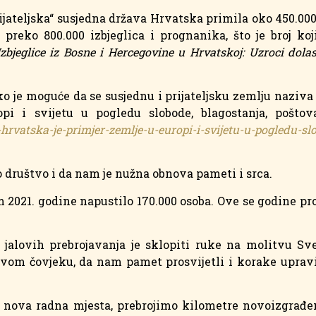
jateljska“ susjedna država Hrvatska primila oko 450.000 
 preko 800.000 izbjeglica i prognanika, što je broj ko
zbjeglice iz Bosne i Hercegovine u Hrvatskoj: Uzroci dolask
 je moguće da se susjednu i prijateljsku zemlju naziva n
pi i svijetu u pogledu slobode, blagostanja, pošto
-hrvatska-je-primjer-zemlje-u-europi-i-svijetu-u-pogledu-sl
o društvo i da nam je nužna obnova pameti i srca.
 2021. godine napustilo 170.000 osoba. Ove se godine pro
od jalovih prebrojavanja je sklopiti ruke na molitvu
avom čovjeku, da nam pamet prosvijetli i korake uprav
mo nova radna mjesta, prebrojimo kilometre novoizgrađe