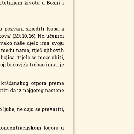
itetnijem životu u Bosni i
pozvani slijediti Isusa, a
va“ (Mt 10, 16). No, učenici
 Svako naše djelo ima svoju
a među nama, riječ njihovih
ojica. Tijelo se može ubiti,
oji bi čovjek trebao imati je
a kršćanskog otpora prema
titi da iz najgoreg nastane
 ljube, ne daju se prevariti,
 koncentracijskom logoru u