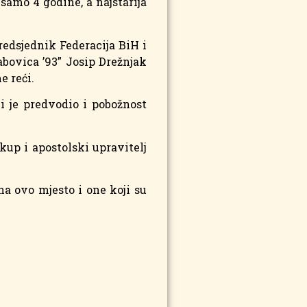
 samo 4 godine, a najstarija
redsjednik Federacija BiH i
bovica ’93” Josip Drežnjak
e reći.
i je predvodio i pobožnost
kup i apostolski upravitelj
a ovo mjesto i one koji su