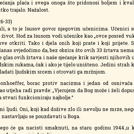
ećanja plaća i svega onoga što pridonosi boljem i kval
ko trajalo. Nažalost.
26-33)
i, a to je Isusov govor njegovim učenicima. Učenici su 
 život. Hod za Isusom vodi učenike kao „ovce posred vuko
ve otkriti. Tako i djela onih koji prate i koji prijete.
 I danas svjedočimo da, bez obzira što ovih 33 žrtava nem
 glas ovih žrtava i naše sjećanje krik savjesti njihovih ub
udskim rukama, čak i ako je tijelo uništeno. Jedini strah k
ovladati ljudskim srcem i otrovati ga mržnjom.
 Bonhoeffer, borac protiv nacizma i jedan od osnivač
ao utjeha radi pravde: „Vjerujem da Bog može i želi dopus
a stvari funkcioniraju najbolje.“
ni ljudi. Oni, koji kad dožive zlo ili nevolju ne mrze, nego
i nastavljaju se pouzdavati u Boga.
 nego će ga nacisti smaknuti, na staru godinu 1944.,u