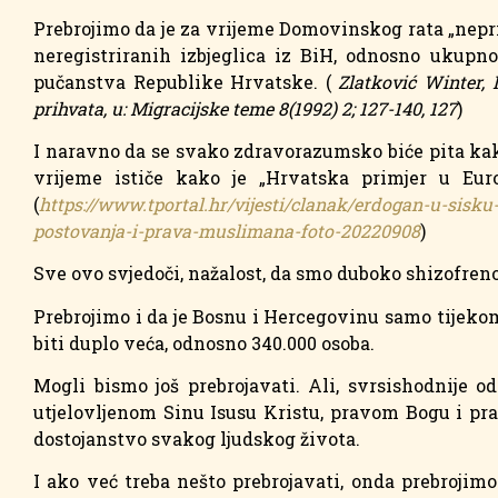
Prebrojimo da je za vrijeme Domovinskog rata „nepri
neregistriranih izbjeglica iz BiH, odnosno ukupno
pučanstva Republike Hrvatske. (
Zlatković Winter, I
prihvata, u: Migracijske teme 8(1992) 2; 127-140, 127
)
I naravno da se svako zdravorazumsko biće pita kako
vrijeme ističe kako je „Hrvatska primjer u Euro
(
https://www.tportal.hr/vijesti/clanak/erdogan-u-sisku
postovanja-i-prava-muslimana-foto-20220908
)
Sve ovo svjedoči, nažalost, da smo duboko shizofren
Prebrojimo i da je Bosnu i Hercegovinu samo tijekom
biti duplo veća, odnosno 340.000 osoba.
Mogli bismo još prebrojavati. Ali, svrsishodnije 
utjelovljenom Sinu Isusu Kristu, pravom Bogu i pr
dostojanstvo svakog ljudskog života.
I ako već treba nešto prebrojavati, onda prebroji