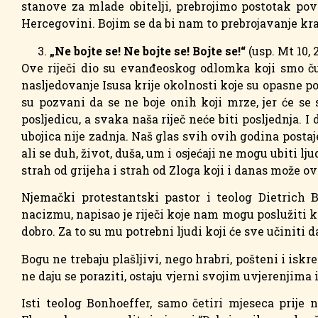
stanove za mlade obitelji, prebrojimo postotak pov
Hercegovini. Bojim se da bi nam to prebrojavanje krat
„Ne bojte se! Ne bojte se! Bojte se!“
(usp. Mt 10, 
Ove riječi dio su evanđeoskog odlomka koji smo čul
nasljedovanje Isusa krije okolnosti koje su opasne po
su pozvani da se ne boje onih koji mrze, jer će se s
posljedicu, a svaka naša riječ neće biti posljednja.
ubojica nije zadnja. Naš glas svih ovih godina postaje
ali se duh, život, duša, um i osjećaji ne mogu ubiti lj
strah od grijeha i strah od Zloga koji i danas može 
Njemački protestantski pastor i teolog Dietrich
nacizmu, napisao je riječi koje nam mogu poslužiti k
dobro. Za to su mu potrebni ljudi koji će sve učiniti d
Bogu ne trebaju plašljivi, nego hrabri, pošteni i iskre
ne daju se poraziti, ostaju vjerni svojim uvjerenjima 
Isti teolog Bonhoeffer, samo četiri mjeseca prije