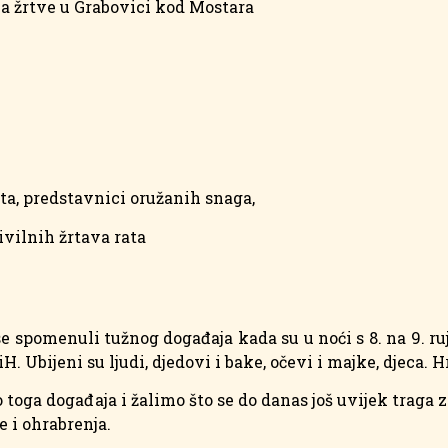
a žrtve u Grabovici kod Mostara
ta, predstavnici oružanih snaga,
civilnih žrtava rata
 spomenuli tužnog događaja kada su u noći s 8. na 9. ruj
. Ubijeni su ljudi, djedovi i bake, očevi i majke, djeca. H
 toga događaja i žalimo što se do danas još uvijek traga
e i ohrabrenja.