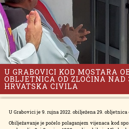
U GRABOVICI KOD MOSTARA OB
OBLJETNICA OD ZLOČINA NAD 
HRVATSKA CIVILA
U Grabovici je 9. rujna 2022. obilježena 29. obljetnic
Obilježavanje je počelo polaganjem vijenaca kod spo