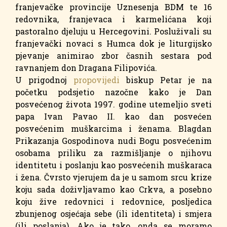
franjevačke provincije Uznesenja BDM te 16
redovnika, franjevaca i karmelićana koji
pastoralno djeluju u Hercegovini. Posluživali su
franjevački novaci s Humca dok je liturgijsko
pjevanje animirao zbor časnih sestara pod
ravnanjem don Dragana Filipovića.
U prigodnoj
propovijedi
biskup Petar je na
početku podsjetio nazočne kako je Dan
posvećenog života 1997. godine utemeljio sveti
papa Ivan Pavao II. kao dan posvećen
posvećenim muškarcima i ženama. Blagdan
Prikazanja Gospodinova nudi Bogu posvećenim
osobama priliku za razmišljanje o njihovu
identitetu i poslanju kao posvećenih muškaraca
i žena. Čvrsto vjerujem da je u samom srcu krize
koju sada doživljavamo kao Crkva, a posebno
koju žive redovnici i redovnice, posljedica
zbunjenog osjećaja sebe (ili identiteta) i smjera
(ili poslanja). Ako je tako, onda se moramo