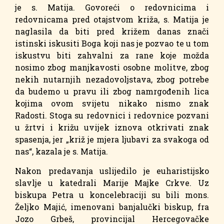
je s. Matija. Govoreći o redovnicima i
redovnicama pred otajstvom križa, s. Matija je
naglasila da biti pred križem danas znači
istinski iskusiti Boga koji nas je pozvao te u tom
iskustvu biti zahvalni za rane koje možda
nosimo zbog manjkavosti osobne molitve, zbog
nekih nutarnjih nezadovoljstava, zbog potrebe
da budemo u pravu ili zbog namrgođenih lica
kojima ovom svijetu nikako nismo znak
Radosti. Stoga su redovnici i redovnice pozvani
u žrtvi i križu uvijek iznova otkrivati znak
spasenja, jer „križ je mjera ljubavi za svakoga od
nas“, kazala je s. Matija.
Nakon predavanja uslijedilo je euharistijsko
slavlje u katedrali Marije Majke Crkve. Uz
biskupa Petra u koncelebraciji su bili mons.
Željko Majić, imenovani banjalučki biskup, fra
Jozo Grbeš, provincijal Hercegovačke