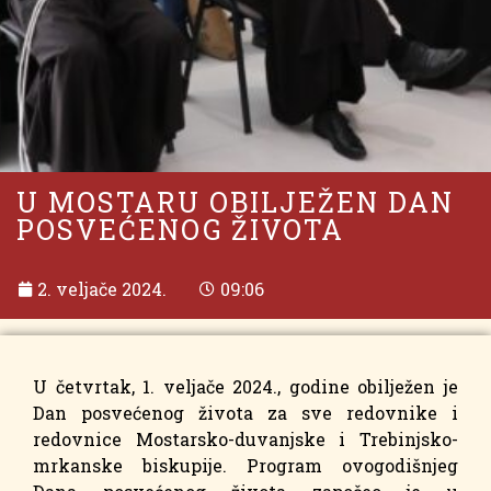
U MOSTARU OBILJEŽEN DAN
POSVEĆENOG ŽIVOTA
2. veljače 2024.
09:06
U četvrtak, 1. veljače 2024., godine obilježen je
Dan posvećenog života za sve redovnike i
redovnice Mostarsko-duvanjske i Trebinjsko-
mrkanske biskupije. Program ovogodišnjeg