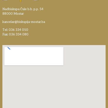
Nadbiskupa Čule b.b. p.p. 54
88000 Mostar
kancelar@biskupija-mostar.ba
Tel: 036 334 050
Fax: 036 334 080