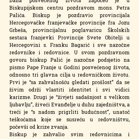
Dana posvećenog života započeo je u
Biskupijskom centru pozdravom mons. Petra
Palića. Biskup je pozdravio provincijala
Hercegovačke franjevačke provincije fra Jozu
Grbeša, provincijalnu poglavaricu Školskih
sestara franjevki Provincije Svete Obitelji u
Hercegovini s. Franku Bagarić i sve nazočne
redovnike i redovnice. U svom pozdravnom
govoru biskup Palić je nazočne podsjetio na
pismo Pape Franje u Godini posvećenog života,
odnosno tri glavna cilja u redovničkom životu.
Prvi je “sa zahvalnošću gledati prošlost” da se
živim održi vlastiti identitet i svi vidici
karizme. Drugi je “živjeti sadašnjost s velikom
ljubavlju”, živeći Evanđelje u duhu zajedništva, a
treći je “s nadom prigrliti budućnost”, unatoč
teškoćama koje se susreću u redovništvu,
počevši od krize zvanja.
Biskup je zahvalio svim redovnicima i