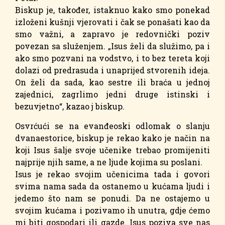
Biskup je, također, istaknuo kako smo ponekad
izloženi kušnji vjerovati i čak se ponašati kao da
smo važni, a zapravo je redovnički poziv
povezan sa služenjem. „Isus želi da služimo, pa i
ako smo pozvani na vodstvo, i to bez tereta koji
dolazi od predrasuda i unaprijed stvorenih ideja.
On želi da sada, kao sestre ili braća u jednoj
zajednici, zagrlimo jedni druge istinski i
bezuvjetno“, kazao j biskup.
Osvrćući se na evanđeoski odlomak o slanju
dvanaestorice, biskup je rekao kako je način na
koji Isus šalje svoje učenike trebao promijeniti
najprije njih same, a ne ljude kojima su poslani.
Isus je rekao svojim učenicima tada i govori
svima nama sada da ostanemo u kućama ljudi i
jedemo što nam se ponudi. Da ne ostajemo u
svojim kućama i pozivamo ih unutra, gdje ćemo
mi biti gospodari ili gazde. Isus poziva sve nas