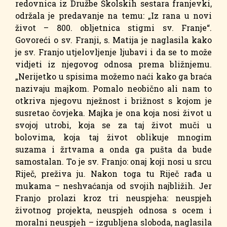
redovnica iz Družbe Školskih sestara franjevki,
održala je predavanje na temu: „Iz rana u novi
život – 800. obljetnica stigmi sv. Franje“.
Govoreći o sv. Franji, s. Matija je naglasila kako
je sv. Franjo utjelovljenje ljubavi i da se to može
vidjeti iz njegovog odnosa prema bližnjemu.
„Nerijetko u spisima možemo naći kako ga braća
nazivaju majkom. Pomalo neobično ali nam to
otkriva njegovu nježnost i brižnost s kojom je
susretao čovjeka. Majka je ona koja nosi život u
svojoj utrobi, koja se za taj život muči u
bolovima, koja taj život oblikuje mnogim
suzama i žrtvama a onda ga pušta da bude
samostalan. To je sv. Franjo: onaj koji nosi u srcu
Riječ, preživa ju. Nakon toga tu Riječ rađa u
mukama – neshvaćanja od svojih najbližih. Jer
Franjo prolazi kroz tri neuspjeha: neuspjeh
životnog projekta, neuspjeh odnosa s ocem i
moralni neuspjeh – izgubljena sloboda, naglasila