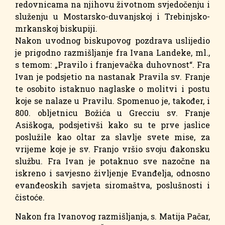
redovnicama na njihovu životnom svjedočenju i
služenju u Mostarsko-duvanjskoj i Trebinjsko-
mrkanskoj biskupiji.
Nakon uvodnog biskupovog pozdrava uslijedio
je prigodno razmišljanje fra Ivana Landeke, ml.,
s temom: „Pravilo i franjevačka duhovnost“. Fra
Ivan je podsjetio na nastanak Pravila sv. Franje
te osobito istaknuo naglaske o molitvi i postu
koje se nalaze u Pravilu. Spomenuo je, također, i
800. obljetnicu Božića u Grecciu sv. Franje
Asiškoga, podsjetivši kako su te prve jaslice
poslužile kao oltar za slavlje svete mise, za
vrijeme koje je sv. Franjo vršio svoju đakonsku
službu. Fra Ivan je potaknuo sve nazočne na
iskreno i savjesno življenje Evanđelja, odnosno
evanđeoskih savjeta siromaštva, poslušnosti i
čistoće.
Nakon fra Ivanovog razmišljanja, s. Matija Pačar,