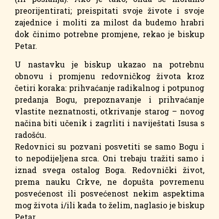
preorijentirati; preispitati svoje živote i svoje
zajednice i moliti za milost da budemo hrabri
dok činimo potrebne promjene, rekao je biskup
Petar.
U nastavku je biskup ukazao na potrebnu
obnovu i promjenu redovničkog života kroz
četiri koraka: prihvaćanje radikalnog i potpunog
predanja Bogu, prepoznavanje i prihvaćanje
vlastite neznatnosti, otkrivanje starog – novog
načina biti učenik i zagrliti i naviještati Isusa s
radošću.
Redovnici su pozvani posvetiti se samo Bogu i
to nepodijeljena srca. Oni trebaju tražiti samo i
iznad svega ostalog Boga. Redovnički život,
prema nauku Crkve, ne dopušta povremenu
posvećenost ili posvećenost nekim aspektima
mog života i/ili kada to želim, naglasio je biskup
Petar.