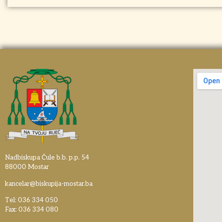
Nadbiskupa Čule b.b. p.p. 54
88000 Mostar
kancelar@biskupija-mostar.ba
Tel: 036 334 050
Fax: 036 334 080