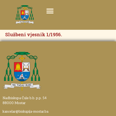
Službeni vjesnik 1/1956.
Nadbiskupa Čule b.b. p.p. 54
88000 Mostar
kancelar@biskupija-mostar.ba