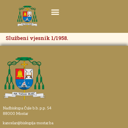
Službeni vjesnik 1/1958.
Nadbiskupa Čule b.b. p.p. 54
88000 Mostar
kancelar@biskupija-mostar.ba