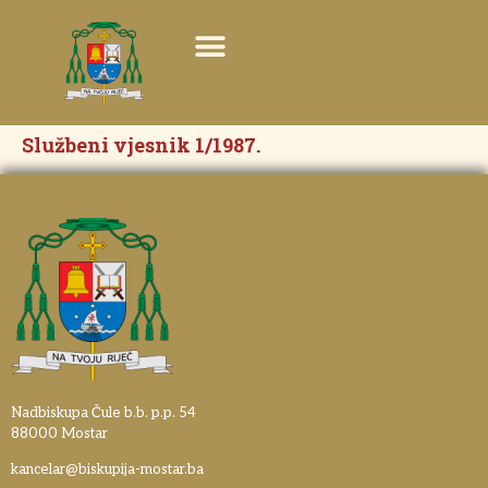
Službeni vjesnik 1/1987.
Nadbiskupa Čule b.b. p.p. 54
88000 Mostar
kancelar@biskupija-mostar.ba