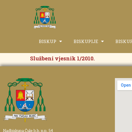
BISKUP
BISKUPIJE
BISKU
Službeni vjesnik 1/2010.
Nadbiskupa Čule b.b. p.p. 54