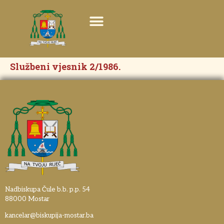
Službeni vjesnik 2/1986.
Nadbiskupa Čule b.b. p.p. 54
88000 Mostar
kancelar@biskupija-mostar.ba