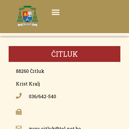
ČITLUK
88260 Čitluk
Krist Kralj
036/642-540
zupa.citluk@tel.net.ba