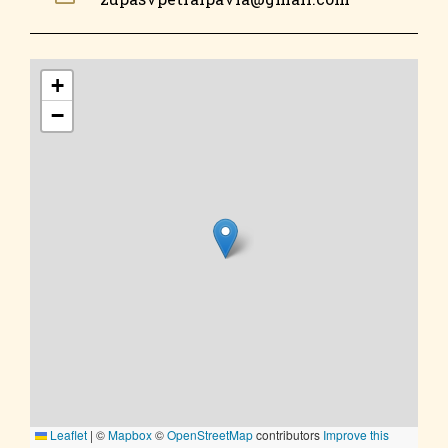
+
−
Leaflet
|
©
Mapbox
©
OpenStreetMap
contributors
Improve this