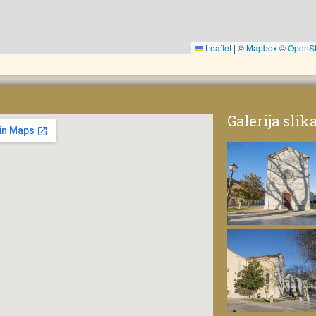
Leaflet
|
©
Mapbox
©
OpenSt
Galerija slik