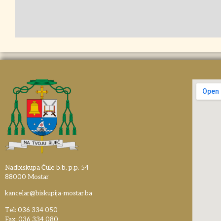
Nadbiskupa Čule b.b. p.p. 54
88000 Mostar
kancelar@biskupija-mostar.ba
Tel: 036 334 050
Fax: 036 334 080