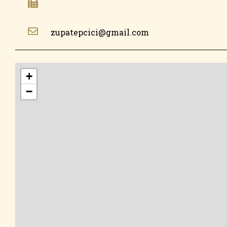
zupatepcici@gmail.com
+
−