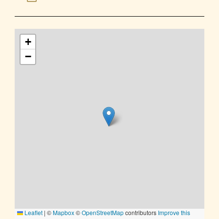
+
−
Leaflet
|
©
Mapbox
©
OpenStreetMap
contributors
Improve this