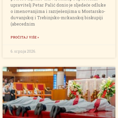
upravitelj Petar Palić donio je sljedeće odluke
o imenovanjima i razrješenjima u Mostarsko-
duvanjskoj i Trebinjsko-mrkanskoj biskupiji
(abecednim
PROČITAJ VIŠE »
6. srpnja 2026.