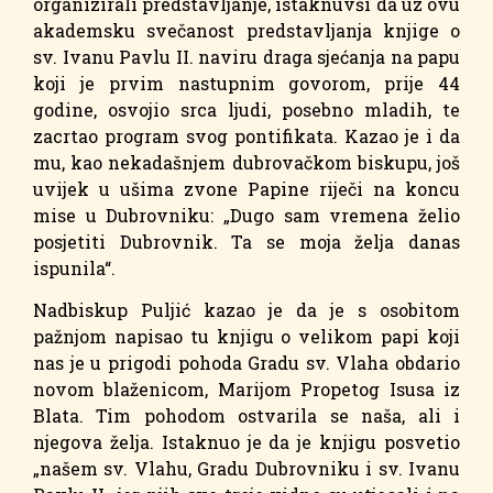
organizirali predstavljanje, istaknuvši da uz ovu
akademsku svečanost predstavljanja knjige o
sv. Ivanu Pavlu II. naviru draga sjećanja na papu
koji je prvim nastupnim govorom, prije 44
godine, osvojio srca ljudi, posebno mladih, te
zacrtao program svog pontifikata. Kazao je i da
mu, kao nekadašnjem dubrovačkom biskupu, još
uvijek u ušima zvone Papine riječi na koncu
mise u Dubrovniku: „Dugo sam vremena želio
posjetiti Dubrovnik. Ta se moja želja danas
ispunila“.
Nadbiskup Puljić kazao je da je s osobitom
pažnjom napisao tu knjigu o velikom papi koji
nas je u prigodi pohoda Gradu sv. Vlaha obdario
novom blaženicom, Marijom Propetog Isusa iz
Blata. Tim pohodom ostvarila se naša, ali i
njegova želja. Istaknuo je da je knjigu posvetio
„našem sv. Vlahu, Gradu Dubrovniku i sv. Ivanu