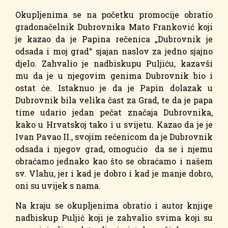
Okupljenima se na početku promocije obratio
gradonačelnik Dubrovnika Mato Franković koji
je kazao da je Papina rečenica „Dubrovnik je
odsada i moj grad“ sjajan naslov za jedno sjajno
djelo. Zahvalio je nadbiskupu Puljiću, kazavši
mu da je u njegovim genima Dubrovnik bio i
ostat će. Istaknuo je da je Papin dolazak u
Dubrovnik bila velika čast za Grad, te da je papa
time udario jedan pečat značaja Dubrovnika,
kako u Hrvatskoj tako i u svijetu. Kazao da je je
Ivan Pavao II., svojim rečenicom da je Dubrovnik
odsada i njegov grad, omogućio da se i njemu
obraćamo jednako kao što se obraćamo i našem
sv. Vlahu, jer i kad je dobro i kad je manje dobro,
oni su uvijek s nama.
Na kraju se okupljenima obratio i autor knjige
nadbiskup Puljić koji je zahvalio svima koji su