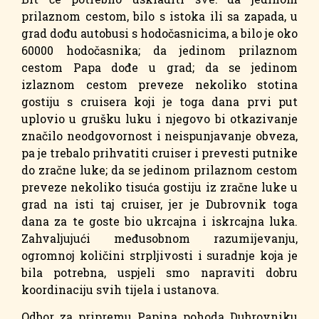
prilaznom cestom, bilo s istoka ili sa zapada, u
grad dođu autobusi s hodočasnicima, a bilo je oko
60000 hodočasnika; da jedinom prilaznom
cestom Papa dođe u grad; da se jedinom
izlaznom cestom preveze nekoliko stotina
gostiju s cruisera koji je toga dana prvi put
uplovio u grušku luku i njegovo bi otkazivanje
značilo neodgovornost i neispunjavanje obveza,
pa je trebalo prihvatiti cruiser i prevesti putnike
do zračne luke; da se jedinom prilaznom cestom
preveze nekoliko tisuća gostiju iz zračne luke u
grad na isti taj cruiser, jer je Dubrovnik toga
dana za te goste bio ukrcajna i iskrcajna luka.
Zahvaljujući međusobnom razumijevanju,
ogromnoj količini strpljivosti i suradnje koja je
bila potrebna, uspjeli smo napraviti dobru
koordinaciju svih tijela i ustanova.
Odbor za pripremu Papina pohoda Dubrovniku