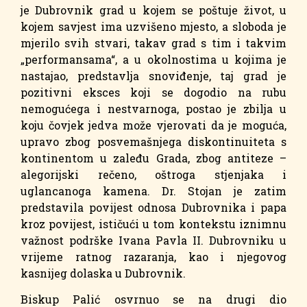
je Dubrovnik grad u kojem se poštuje život, u
kojem savjest ima uzvišeno mjesto, a sloboda je
mjerilo svih stvari, takav grad s tim i takvim
„performansama“, a u okolnostima u kojima je
nastajao, predstavlja snoviđenje, taj grad je
pozitivni eksces koji se dogodio na rubu
nemogućega i nestvarnoga, postao je zbilja u
koju čovjek jedva može vjerovati da je moguća,
upravo zbog posvemašnjega diskontinuiteta s
kontinentom u zaleđu Grada, zbog antiteze –
alegorijski rečeno, oštroga stjenjaka i
uglancanoga kamena. Dr. Stojan je zatim
predstavila povijest odnosa Dubrovnika i papa
kroz povijest, ističući u tom kontekstu iznimnu
važnost podrške Ivana Pavla II. Dubrovniku u
vrijeme ratnog razaranja, kao i njegovog
kasnijeg dolaska u Dubrovnik.
Biskup Palić osvrnuo se na drugi dio