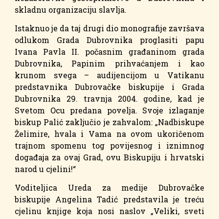
skladnu organizaciju slavlja.
Istaknuo je da taj drugi dio monografije završava
odlukom Grada Dubrovnika proglasiti papu
Ivana Pavla II. počasnim građaninom grada
Dubrovnika, Papinim prihvaćanjem i kao
krunom svega – audijencijom u Vatikanu
predstavnika Dubrovačke biskupije i Grada
Dubrovnika 29. travnja 2004. godine, kad je
Svetom Ocu predana povelja. Svoje izlaganje
biskup Palić zaključio je zahvalom: „Nadbiskupe
Želimire, hvala i Vama na ovom ukoričenom
trajnom spomenu tog povijesnog i iznimnog
događaja za ovaj Grad, ovu Biskupiju i hrvatski
narod u cjelini!“
Voditeljica Ureda za medije Dubrovačke
biskupije Angelina Tadić predstavila je treću
cjelinu knjige koja nosi naslov „Veliki, sveti