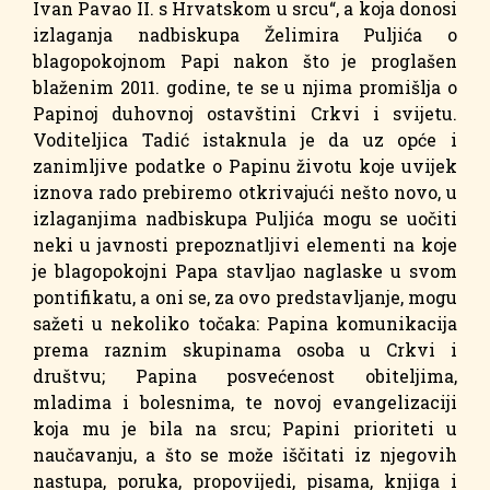
Ivan Pavao II. s Hrvatskom u srcu“, a koja donosi
izlaganja nadbiskupa Želimira Puljića o
blagopokojnom Papi nakon što je proglašen
blaženim 2011. godine, te se u njima promišlja o
Papinoj duhovnoj ostavštini Crkvi i svijetu.
Voditeljica Tadić istaknula je da uz opće i
zanimljive podatke o Papinu životu koje uvijek
iznova rado prebiremo otkrivajući nešto novo, u
izlaganjima nadbiskupa Puljića mogu se uočiti
neki u javnosti prepoznatljivi elementi na koje
je blagopokojni Papa stavljao naglaske u svom
pontifikatu, a oni se, za ovo predstavljanje, mogu
sažeti u nekoliko točaka: Papina komunikacija
prema raznim skupinama osoba u Crkvi i
društvu; Papina posvećenost obiteljima,
mladima i bolesnima, te novoj evangelizaciji
koja mu je bila na srcu; Papini prioriteti u
naučavanju, a što se može iščitati iz njegovih
nastupa, poruka, propovijedi, pisama, knjiga i