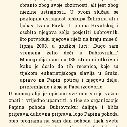
obranio zbog svoje obzirnosti, ali jest zbog
njezine ustrajnosti. U ovom slučaju se
poklopila ustrajnost biskupa Želimira, ali i
ljubav Ivana Pavla II. prema Hrvatskoj, i
osobito njegova želja posjetiti Dubrovnik,
što potvrđuju njegove riječi na kraju mise 6.
lipnja 2003. u gruškoj luci: „Dugo sam
vremena želio doći u Dubrovnik….“
Monografija nam na 135. stranici otkriva i
kako je došlo do tih rečenica, koje su
tijekom euharistijskoga slavlja u Gružu,
upravo na Papin poticaj i njegovu želju,
pripremljene i koje je Papa izgovorio.
U monografiji je opisano sve ono što je važno
znati i vrijedno upamtiti, a tiče se organizacije
Papina pohoda Dubrovniku: daljnja i bliža
priprava, duhovna priprava, logo Papina pohoda,
opis programa na sam dan pohoda, tijek svete