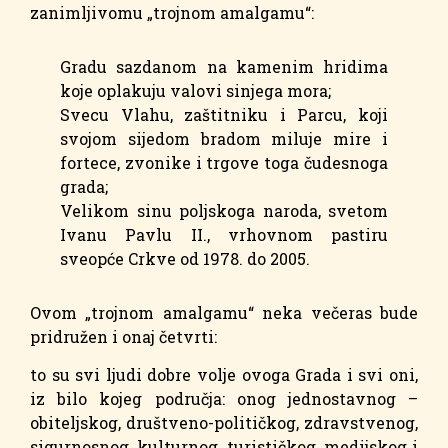
zanimljivomu „trojnom amalgamu“:
Gradu sazdanom na kamenim hridima
koje oplakuju valovi sinjega mora;
Svecu Vlahu, zaštitniku i Parcu, koji
svojom sijedom bradom miluje mire i
fortece, zvonike i trgove toga čudesnoga
grada;
Velikom sinu poljskoga naroda, svetom
Ivanu Pavlu II., vrhovnom pastiru
sveopće Crkve od 1978. do 2005.
Ovom „trojnom amalgamu“ neka večeras bude
pridružen i onaj četvrti:
to su svi ljudi dobre volje ovoga Grada i svi oni,
iz bilo kojeg područja: onog jednostavnog –
obiteljskog, društveno-političkog, zdravstvenog,
sigurnosnog, kulturnog, turističkog, medijskog i