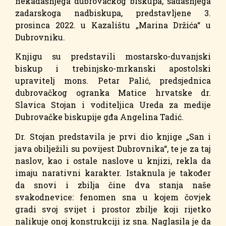
nekadašnjega dubrovačkog biskupa, sadašnjega
zadarskoga nadbiskupa, predstavljene 3.
prosinca 2022. u Kazalištu „Marina Držića“ u
Dubrovniku.
Knjigu su predstavili mostarsko-duvanjski
biskup i trebinjsko-mrkanski apostolski
upravitelj mons. Petar Palić, predsjednica
dubrovačkog ogranka Matice hrvatske dr.
Slavica Stojan i voditeljica Ureda za medije
Dubrovačke biskupije gđa Angelina Tadić.
Dr. Stojan predstavila je prvi dio knjige „San i
java obilježili su povijest Dubrovnika“, te je za taj
naslov, kao i ostale naslove u knjizi, rekla da
imaju narativni karakter. Istaknula je također
da snovi i zbilja čine dva stanja naše
svakodnevice: fenomen sna u kojem čovjek
gradi svoj svijet i prostor zbilje koji rijetko
nalikuje onoj konstrukciji iz sna. Naglasila je da