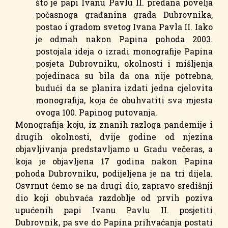
što je papi Ivanu Pavlu II. predana povelja
počasnoga građanina grada Dubrovnika,
postao i gradom svetog Ivana Pavla II. Iako
je odmah nakon Papina pohoda 2003.
postojala ideja o izradi monografije Papina
posjeta Dubrovniku, okolnosti i mišljenja
pojedinaca su bila da ona nije potrebna,
budući da se planira izdati jedna cjelovita
monografija, koja će obuhvatiti sva mjesta
ovoga 100. Papinog putovanja.
Monografija koju, iz znanih razloga pandemije i
drugih okolnosti, dvije godine od njezina
objavljivanja predstavljamo u Gradu večeras, a
koja je objavljena 17 godina nakon Papina
pohoda Dubrovniku, podijeljena je na tri dijela.
Osvrnut ćemo se na drugi dio, zapravo središnji
dio koji obuhvaća razdoblje od prvih poziva
upućenih papi Ivanu Pavlu II. posjetiti
Dubrovnik, pa sve do Papina prihvaćanja postati