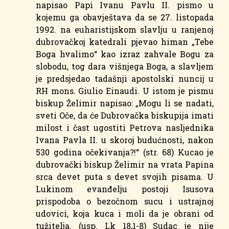
napisao Papi Ivanu Pavlu II. pismo u
kojemu ga obavještava da se 27. listopada
1992. na euharistijskom slavlju u ranjenoj
dubrovačkoj katedrali pjevao himan „Tebe
Boga hvalimo“ kao izraz zahvale Bogu za
slobodu, tog dara višnjega Boga, a slavljem
je predsjedao tadašnji apostolski nuncij u
RH mons. Giulio Einaudi. U istom je pismu
biskup Želimir napisao: „Mogu li se nadati,
sveti Oče, da će Dubrovačka biskupija imati
milost i čast ugostiti Petrova nasljednika
Ivana Pavla II. u skoroj budućnosti, nakon
530 godina očekivanja?!“ (str. 68) Kucao je
dubrovački biskup Želimir na vrata Papina
srca devet puta s devet svojih pisama. U
Lukinom evanđelju postoji Isusova
prispodoba o bezočnom sucu i ustrajnoj
udovici, koja kuca i moli da je obrani od
tužitelja. (usp. Lk 18,1-8) Sudac je nije