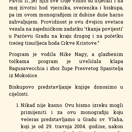
Pavlu II., jer njih sve troje vidno su utjecali i na
moj životni hod vjernika, svećenika i biskupa,
pa im ovom monografijom iz dubine duše harno
zahvaljujem. Providnost je ovu dvojicu svetaca
vezala na zajedničkom zadatku ‘tkanja povijesti’
u Parčevu Gradu na kraju drugog i na početku
trećeg tisućljeća hoda Crkve Kristove.“
Program je vodila Nike Nagy, a glazbenim
točkama program je uveličala klapa
Ragusavecchia i zbor Župe Presvetog Spasitelja
iz Mokošice.
Biskupovo predstavljanje knjige donosimo u
cijelosti.
Nikad nije kasno. Ovu bismo izreku mogli
primijeniti i za ovu monografiju koju
večeras predstavljamo u Gradu sv. Vlaha,
koji je od 29. travnja 2004. godine, nakon