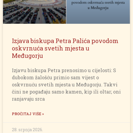
Izjava biskupa Petra Palića povodom
oskvrnuća svetih mjesta u
Međugorju
Izjavu biskupa Petra prenosimo u cijelosti: S
dubokom žalošću primio sam vijest o
oskvrnuću svetih mjesta u Međugorju. Takvi
čini ne pogađaju samo kamen, kip ili oltar; oni
ranjavaju srca
PROČITAJ VIŠE »
28. srpnja 2026.