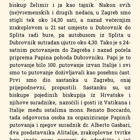
biskup Želimir i ja kao tajnik. Nakon svih
(ne)vremenskih i drugih nedaća, u Zagreb smo
stigli tek oko 14,30 sati, a nazad večernjim
zrakoplovom u 21 sat umjesto u Dubrovnik do
Splita radi bure, pa autobusom iz Splita u
Dubrovnik sutradan ujutro oko 4,30. Tako je s 24-
satnim putovanjem do Zagreba i nazad počela
priprema Papina pohoda Dubrovniku. Papi je to
putovanje bilo 100. putovanje izvan Italije i svi
smo to putovanje doživljavali kao posebnu čast.
Prvi smo dio sastanka u Zagrebu, onaj
prijepodnevni, propustili. Sastanku su, uz
biskupe pojedinih biskupija iz Hrvatske i
njihove suradnike, nazočili i gosti iz Vatikana i
Italije: među ostalima mons. Renato Boccardo,
tada odgovorna osoba za organiziranje Papinih
putovanja i njegov suradnik dr. Alberto Gasbari,
dva predstavnika Alitalije, zrakoplovne tvrtke
koja inače papu prevozi do odredišta i još