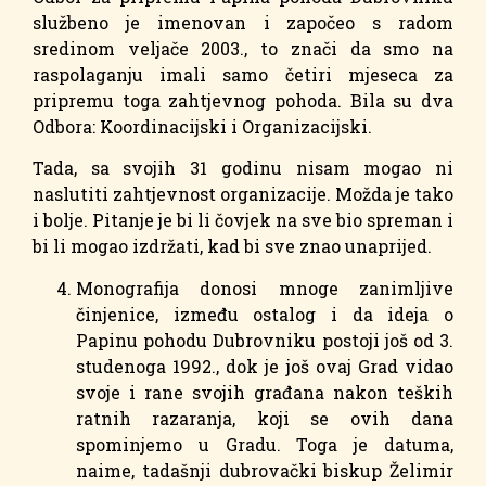
službeno je imenovan i započeo s radom
sredinom veljače 2003., to znači da smo na
raspolaganju imali samo četiri mjeseca za
pripremu toga zahtjevnog pohoda. Bila su dva
Odbora: Koordinacijski i Organizacijski.
Tada, sa svojih 31 godinu nisam mogao ni
naslutiti zahtjevnost organizacije. Možda je tako
i bolje. Pitanje je bi li čovjek na sve bio spreman i
bi li mogao izdržati, kad bi sve znao unaprijed.
Monografija donosi mnoge zanimljive
činjenice, između ostalog i da ideja o
Papinu pohodu Dubrovniku postoji još od 3.
studenoga 1992., dok je još ovaj Grad vidao
svoje i rane svojih građana nakon teških
ratnih razaranja, koji se ovih dana
spominjemo u Gradu. Toga je datuma,
naime, tadašnji dubrovački biskup Želimir