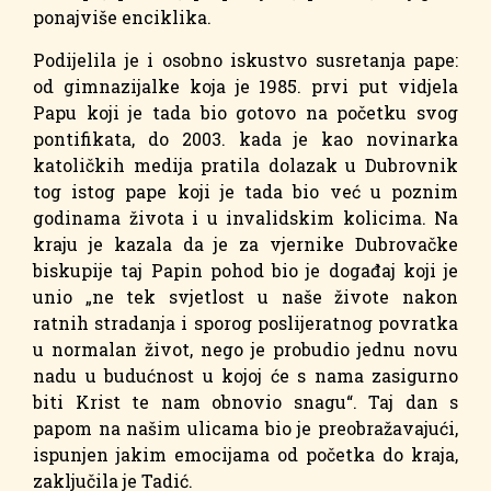
ponajviše enciklika.
Podijelila je i osobno iskustvo susretanja pape:
od gimnazijalke koja je 1985. prvi put vidjela
Papu koji je tada bio gotovo na početku svog
pontifikata, do 2003. kada je kao novinarka
katoličkih medija pratila dolazak u Dubrovnik
tog istog pape koji je tada bio već u poznim
godinama života i u invalidskim kolicima. Na
kraju je kazala da je za vjernike Dubrovačke
biskupije taj Papin pohod bio je događaj koji je
unio „ne tek svjetlost u naše živote nakon
ratnih stradanja i sporog poslijeratnog povratka
u normalan život, nego je probudio jednu novu
nadu u budućnost u kojoj će s nama zasigurno
biti Krist te nam obnovio snagu“. Taj dan s
papom na našim ulicama bio je preobražavajući,
ispunjen jakim emocijama od početka do kraja,
zaključila je Tadić.