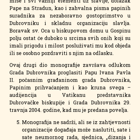
mise i svi važniji elementi uz slavlje, dolazak
Pape na Stradun, kao i zahvalna pisma papinih
suradnika za nezaboravno gostoprimstvo u
Dubrovniku i skladnu organizaciju slavlja.
Boravak sv. Oca u biskupovom domu u Gospinu
polju ostat će duboko u srcima svih onih koji su
imali prigodu i milost posluživati mu kod objeda
ili se osobno pozdraviti s njim na odlasku.
Ovaj drugi dio monografije završava odlukom
Grada Dubrovnika proglasiti Papu Ivana Pavla
II. počasnim građaninom grada Dubrovnika,
Papinim prihvaćanjem i kao kruna svega –
audijencija u Vatikanu predstavnika
Dubrovačke biskupije i Grada Dubrovnika 29.
travnja 2004. godine, kad mu je predana povelja.
Monografija ne sadrži, ali se iz zahtjevnosti
organizacije događaja može naslutiti, sate i
sate neumornog rada, sjednica, „dizanja i