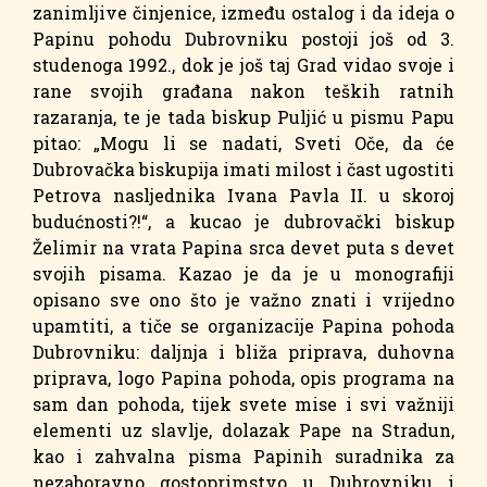
zanimljive činjenice, između ostalog i da ideja o
Papinu pohodu Dubrovniku postoji još od 3.
studenoga 1992., dok je još taj Grad vidao svoje i
rane svojih građana nakon teških ratnih
razaranja, te je tada biskup Puljić u pismu Papu
pitao: „Mogu li se nadati, Sveti Oče, da će
Dubrovačka biskupija imati milost i čast ugostiti
Petrova nasljednika Ivana Pavla II. u skoroj
budućnosti?!“, a kucao je dubrovački biskup
Želimir na vrata Papina srca devet puta s devet
svojih pisama. Kazao je da je u monografiji
opisano sve ono što je važno znati i vrijedno
upamtiti, a tiče se organizacije Papina pohoda
Dubrovniku: daljnja i bliža priprava, duhovna
priprava, logo Papina pohoda, opis programa na
sam dan pohoda, tijek svete mise i svi važniji
elementi uz slavlje, dolazak Pape na Stradun,
kao i zahvalna pisma Papinih suradnika za
nezaboravno gostoprimstvo u Dubrovniku i