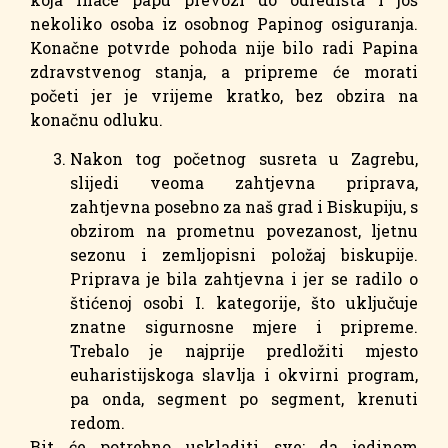
nekoliko osoba iz osobnog Papinog osiguranja.
Konačne potvrde pohoda nije bilo radi Papina
zdravstvenog stanja, a pripreme će morati
početi jer je vrijeme kratko, bez obzira na
konačnu odluku.
Nakon tog početnog susreta u Zagrebu,
slijedi veoma zahtjevna priprava,
zahtjevna posebno za naš grad i Biskupiju, s
obzirom na prometnu povezanost, ljetnu
sezonu i zemljopisni položaj biskupije.
Priprava je bila zahtjevna i jer se radilo o
štićenoj osobi I. kategorije, što uključuje
znatne sigurnosne mjere i pripreme.
Trebalo je najprije predložiti mjesto
euharistijskoga slavlja i okvirni program,
pa onda, segment po segment, krenuti
redom.
Bit će potrebno uskladiti sve: da jedinom