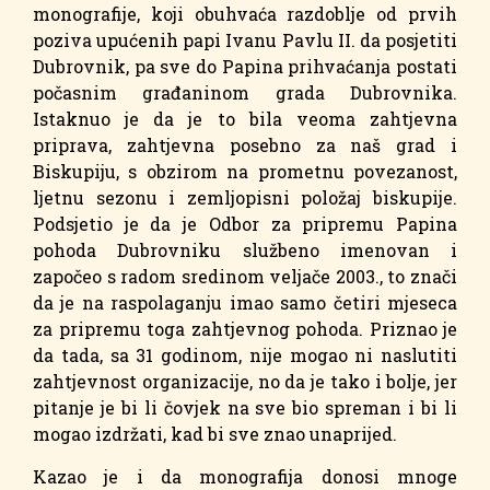
monografije, koji obuhvaća razdoblje od prvih
poziva upućenih papi Ivanu Pavlu II. da posjetiti
Dubrovnik, pa sve do Papina prihvaćanja postati
počasnim građaninom grada Dubrovnika.
Istaknuo je da je to bila veoma zahtjevna
priprava, zahtjevna posebno za naš grad i
Biskupiju, s obzirom na prometnu povezanost,
ljetnu sezonu i zemljopisni položaj biskupije.
Podsjetio je da je Odbor za pripremu Papina
pohoda Dubrovniku službeno imenovan i
započeo s radom sredinom veljače 2003., to znači
da je na raspolaganju imao samo četiri mjeseca
za pripremu toga zahtjevnog pohoda. Priznao je
da tada, sa 31 godinom, nije mogao ni naslutiti
zahtjevnost organizacije, no da je tako i bolje, jer
pitanje je bi li čovjek na sve bio spreman i bi li
mogao izdržati, kad bi sve znao unaprijed.
Kazao je i da monografija donosi mnoge