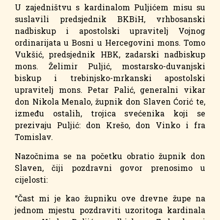
U zajedništvu s kardinalom Puljićem misu su
suslavili predsjednik BKBiH, vrhbosanski
nadbiskup i apostolski upravitelj Vojnog
ordinarijata u Bosni u Hercegovini mons. Tomo
Vukšić, predsjednik HBK, zadarski nadbiskup
mons. Želimir Puljić, mostarsko-duvanjski
biskup i trebinjsko-mrkanski apostolski
upravitelj mons. Petar Palić, generalni vikar
don Nikola Menalo, župnik don Slaven Ćorić te,
između ostalih, trojica svećenika koji se
prezivaju Puljić: don Krešo, don Vinko i fra
Tomislav.
Nazočnima se na početku obratio župnik don
Slaven, čiji pozdravni govor prenosimo u
cijelosti:
“Čast mi je kao župniku ove drevne župe na
jednom mjestu pozdraviti uzoritoga kardinala