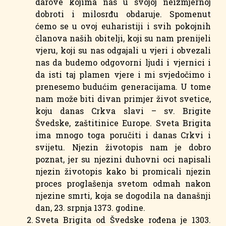
darove kojima nas u svojoj neizmjernoj
dobroti i milosrđu obdaruje. Spomenut
ćemo se u ovoj euharistiji i svih pokojnih
članova naših obitelji, koji su nam prenijeli
vjeru, koji su nas odgajali u vjeri i obvezali
nas da budemo odgovorni ljudi i vjernici i
da isti taj plamen vjere i mi svjedočimo i
prenesemo budućim generacijama. U tome
nam može biti divan primjer život svetice,
koju danas Crkva slavi – sv. Brigite
Švedske, zaštitinice Europe. Sveta Brigita
ima mnogo toga poručiti i danas Crkvi i
svijetu. Njezin životopis nam je dobro
poznat, jer su njezini duhovni oci napisali
njezin životopis kako bi promicali njezin
proces proglašenja svetom odmah nakon
njezine smrti, koja se dogodila na današnji
dan, 23. srpnja 1373. godine.
Sveta Brigita od Švedske rođena je 1303.