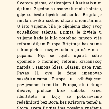
Svetoga pisma, odricanjem i karitativnim
djelima. Zajedno su osnovali malu bolnicu,
gdje su često liječili bolesnike. Brigita je
imala naviku osobno služiti siromašnima.
U isto vrijeme, bila je cijenjena zbog svog
učiteljskog talenta. Brigita je živjela u
vrijeme kada je bilo potrebno mnogo više
reformi diljem Europe. Brigita je bez srama
i kompleksa razgovarala s prinčevima i
papama. Nije se bojala uputiti oštre
opomene o moralnoj reformi kršćanskog
naroda i samoga klera. Blaženi papa Ivan
Pavao II. ove je žene imenovao
suzaštitnicama Europe u odlučujućem
povijesnom trenutku. Europa, ali i druge
države, prolaze kroz duboku krizu
identiteta u kojoj se pokušavamo
redefinirati bez Boga, bez Kristova temelja.
Stoga, sveta Brigita ima posebno značenje