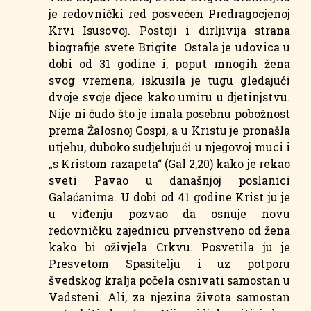
je redovnički red posvećen Predragocjenoj
Krvi Isusovoj. Postoji i dirljivija strana
biografije svete Brigite. Ostala je udovica u
dobi od 31 godine i, poput mnogih žena
svog vremena, iskusila je tugu gledajući
dvoje svoje djece kako umiru u djetinjstvu.
Nije ni čudo što je imala posebnu pobožnost
prema Žalosnoj Gospi, a u Kristu je pronašla
utjehu, duboko sudjelujući u njegovoj muci i
„s Kristom razapeta“ (Gal 2,20) kako je rekao
sveti Pavao u današnjoj poslanici
Galaćanima. U dobi od 41 godine Krist ju je
u viđenju pozvao da osnuje novu
redovničku zajednicu prvenstveno od žena
kako bi oživjela Crkvu. Posvetila ju je
Presvetom Spasitelju i uz potporu
švedskog kralja počela osnivati samostan u
Vadsteni. Ali, za njezina života samostan