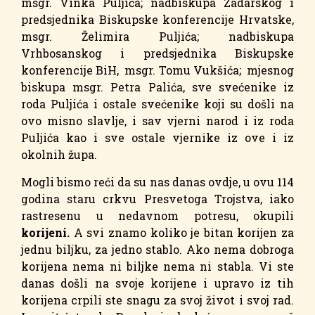
msgr. Vinka Puljića; nadbiskupa Zadarskog i
predsjednika Biskupske konferencije Hrvatske,
msgr. Želimira Puljića; nadbiskupa
Vrhbosanskog i predsjednika Biskupske
konferencije BiH, msgr. Tomu Vukšića; mjesnog
biskupa msgr. Petra Palića, sve svećenike iz
roda Puljića i ostale svećenike koji su došli na
ovo misno slavlje, i sav vjerni narod i iz roda
Puljića kao i sve ostale vjernike iz ove i iz
okolnih župa.
Mogli bismo reći da su nas danas ovdje, u ovu 114
godina staru crkvu Presvetoga Trojstva, iako
rastresenu u nedavnom potresu, okupili
korijeni.
A svi znamo koliko je bitan korijen za
jednu biljku, za jedno stablo. Ako nema dobroga
korijena nema ni biljke nema ni stabla. Vi ste
danas došli na svoje korijene i upravo iz tih
korijena crpili ste snagu za svoj život i svoj rad.