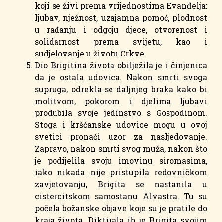
koji se živi prema vrijednostima Evanđelja:
ljubav, nježnost, uzajamna pomoć, plodnost
u rađanju i odgoju djece, otvorenost i
solidarnost prema svijetu, kao i
sudjelovanje u životu Crkve.
Dio Brigitina života obilježila je i činjenica
da je ostala udovica. Nakon smrti svoga
supruga, odrekla se daljnjeg braka kako bi
molitvom, pokorom i djelima ljubavi
produbila svoje jedinstvo s Gospodinom.
Stoga i kršćanske udovice mogu u ovoj
svetici pronaći uzor za nasljedovanje.
Zapravo, nakon smrti svog muža, nakon što
je podijelila svoju imovinu siromasima,
iako nikada nije pristupila redovničkom
zavjetovanju, Brigita se nastanila u
cistercitskom samostanu Alvastra. Tu su
počela božanske objave koje su je pratile do
kraja života. Diktirala ih je Brigita svojim