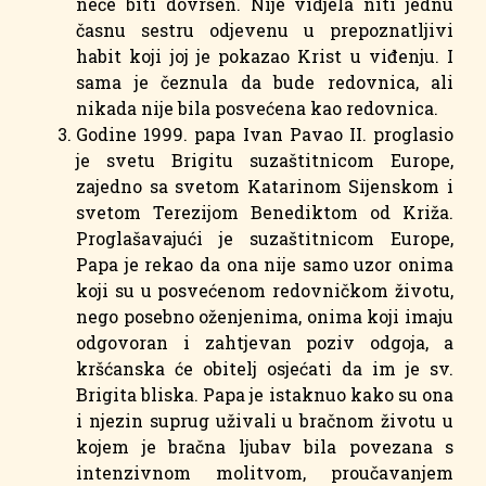
neće biti dovršen. Nije vidjela niti jednu
časnu sestru odjevenu u prepoznatljivi
habit koji joj je pokazao Krist u viđenju. I
sama je čeznula da bude redovnica, ali
nikada nije bila posvećena kao redovnica.
Godine 1999. papa Ivan Pavao II. proglasio
je svetu Brigitu suzaštitnicom Europe,
zajedno sa svetom Katarinom Sijenskom i
svetom Terezijom Benediktom od Križa.
Proglašavajući je suzaštitnicom Europe,
Papa je rekao da ona nije samo uzor onima
koji su u posvećenom redovničkom životu,
nego posebno oženjenima, onima koji imaju
odgovoran i zahtjevan poziv odgoja, a
kršćanska će obitelj osjećati da im je sv.
Brigita bliska. Papa je istaknuo kako su ona
i njezin suprug uživali u bračnom životu u
kojem je bračna ljubav bila povezana s
intenzivnom molitvom, proučavanjem