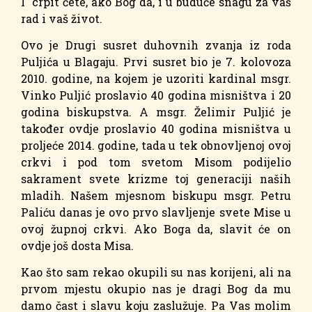
I crpit ćete, ako Bog da, i u buduće snagu za vaš
rad i vaš život.
Ovo je Drugi susret duhovnih zvanja iz roda
Puljića u Blagaju. Prvi susret bio je 7. kolovoza
2010. godine, na kojem je uzoriti kardinal msgr.
Vinko Puljić proslavio 40 godina misništva i 20
godina biskupstva. A msgr. Želimir Puljić je
također ovdje proslavio 40 godina misništva u
proljeće 2014. godine, tada u tek obnovljenoj ovoj
crkvi i pod tom svetom Misom podijelio
sakrament svete krizme toj generaciji naših
mladih. Našem mjesnom biskupu msgr. Petru
Paliću danas je ovo prvo slavljenje svete Mise u
ovoj župnoj crkvi. Ako Boga da, slavit će on
ovdje još dosta Misa.
Kao što sam rekao okupili su nas korijeni, ali na
prvom mjestu okupio nas je dragi Bog da mu
damo čast i slavu koju zaslužuje. Pa Vas molim