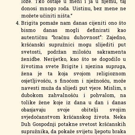
loze. Tko ostaje u meni i ja u njemu, taj
donosi mnogo roda. Uistinu, bez mene ne
možete učiniti ništa.“
Brigita pomaže nam danas cijeniti ono što
bismo danas mogli definirati kao
autentičnu “bračnu duhovnost”: Zajedno,
kršćanski supružnici mogu slijediti put
svetosti, podržan milošću sakramenta
ženidbe. Nerijetko, kao što se dogodilo u
životima svete Brigite i njezina supruga,
žena je ta koja svojom religioznom
osjetljivošću, s finoćom i nježnošću, može
navesti muža da slijedi put vjere. Mislim, s
dubokom zahvalnošću i pohvalom, na
tolike žene koje iz dana u dan i danas
obasjavaju svoje obitelji svojim
svjedočanstvom kršćanskog života. Neka
Duh Gospodnji potakne svetost kršćanskih
supružnika, da pokaže svijetu ljepotu braka