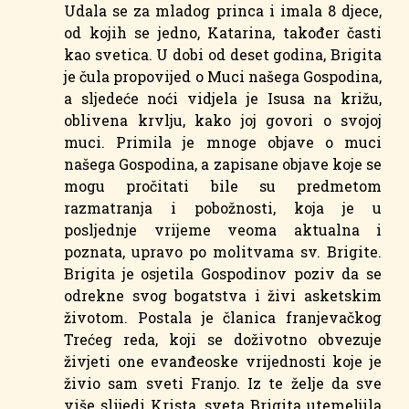
Udala se za mladog princa i imala 8 djece,
od kojih se jedno, Katarina, također časti
kao svetica. U dobi od deset godina, Brigita
je čula propovijed o Muci našega Gospodina,
a sljedeće noći vidjela je Isusa na križu,
oblivena krvlju, kako joj govori o svojoj
muci. Primila je mnoge objave o muci
našega Gospodina, a zapisane objave koje se
mogu pročitati bile su predmetom
razmatranja i pobožnosti, koja je u
posljednje vrijeme veoma aktualna i
poznata, upravo po molitvama sv. Brigite.
Brigita je osjetila Gospodinov poziv da se
odrekne svog bogatstva i živi asketskim
životom. Postala je članica franjevačkog
Trećeg reda, koji se doživotno obvezuje
živjeti one evanđeoske vrijednosti koje je
živio sam sveti Franjo. Iz te želje da sve
više slijedi Krista, sveta Brigita utemeljila