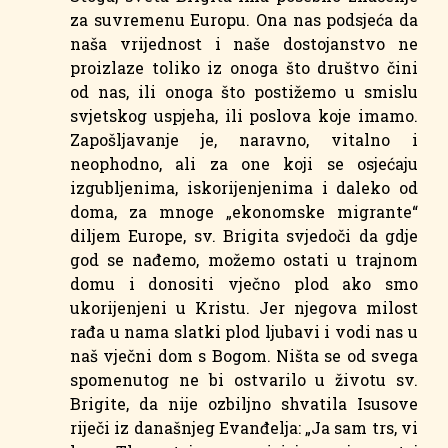
za suvremenu Europu. Ona nas podsjeća da
naša vrijednost i naše dostojanstvo ne
proizlaze toliko iz onoga što društvo čini
od nas, ili onoga što postižemo u smislu
svjetskog uspjeha, ili poslova koje imamo.
Zapošljavanje je, naravno, vitalno i
neophodno, ali za one koji se osjećaju
izgubljenima, iskorijenjenima i daleko od
doma, za mnoge „ekonomske migrante“
diljem Europe, sv. Brigita svjedoči da gdje
god se nađemo, možemo ostati u trajnom
domu i donositi vječno plod ako smo
ukorijenjeni u Kristu. Jer njegova milost
rađa u nama slatki plod ljubavi i vodi nas u
naš vječni dom s Bogom. Ništa se od svega
spomenutog ne bi ostvarilo u životu sv.
Brigite, da nije ozbiljno shvatila Isusove
riječi iz današnjeg Evanđelja: „Ja sam trs, vi