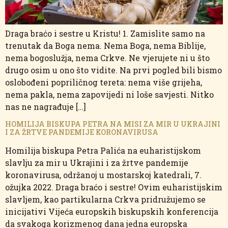
Draga braćo i sestre u Kristu! 1. Zamislite samo na
trenutak da Boga nema. Nema Boga, nema Biblije,
nema bogoslužja, nema Crkve. Ne vjerujete ni u što
drugo osim u ono što vidite. Na prvi pogled bili bismo
oslobođeni popriličnog tereta: nema više grijeha,
nema pakla, nema zapovijedi ni loše savjesti. Nitko
nas ne nagrađuje […]
HOMILIJA BISKUPA PETRA NA MISI ZA MIR U UKRAJINI
I ZA ŽRTVE PANDEMIJE KORONAVIRUSA
Homilija biskupa Petra Palića na euharistijskom
slavlju za mir u Ukrajini i za žrtve pandemije
koronavirusa, održanoj u mostarskoj katedrali, 7.
ožujka 2022. Draga braćo i sestre! Ovim euharistijskim
slavljem, kao partikularna Crkva pridružujemo se
inicijativi Vijeća europskih biskupskih konferencija
da svakoga korizmenog dana jedna europska