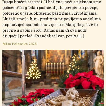
Draga braćo i sestre! 1. U božićnoj noći s nježnom smo
pobožnošću gledali jaslice: dijete povijeno u povoje,
položeno u jasle, okruženo pastirima i životinjama.
Slušali smo Lukinu predivnu pripovijest o anđelima
koji naviještaju radosnu vijest i o Mariji koja sve to
prebire u svome srcu. Danas nam Crkva nudi
drugačiji pogled. Evanđelist Ivan poziva […]
Misa Polnoćka 2025.