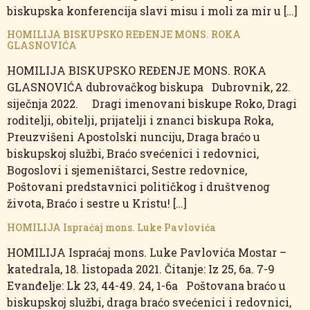
biskupska konferencija slavi misu i moli za mir u […]
HOMILIJA BISKUPSKO REĐENJE MONS. ROKA
GLASNOVIĆA
HOMILIJA BISKUPSKO REĐENJE MONS. ROKA
GLASNOVIĆA dubrovačkog biskupa Dubrovnik, 22.
siječnja 2022. Dragi imenovani biskupe Roko, Dragi
roditelji, obitelji, prijatelji i znanci biskupa Roka,
Preuzvišeni Apostolski nunciju, Draga braćo u
biskupskoj službi, Braćo svećenici i redovnici,
Bogoslovi i sjemeništarci, Sestre redovnice,
Poštovani predstavnici političkog i društvenog
života, Braćo i sestre u Kristu! […]
HOMILIJA Ispraćaj mons. Luke Pavlovića
HOMILIJA Ispraćaj mons. Luke Pavlovića Mostar –
katedrala, 18. listopada 2021. Čitanje: Iz 25, 6a. 7-9
Evanđelje: Lk 23, 44-49. 24, 1-6a Poštovana braćo u
biskupskoj službi, draga braćo svećenici i redovnici,