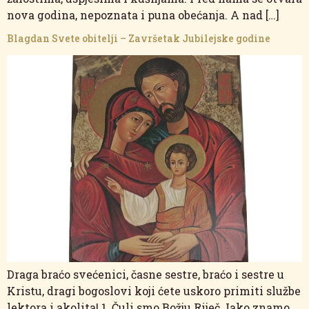
nova godina, nepoznata i puna obećanja. A nad […]
Blagdan Svete obitelji – Završetak Jubilejske godine
Draga braćo svećenici, časne sestre, braćo i sestre u
Kristu, dragi bogoslovi koji ćete uskoro primiti službe
lektora i akolita! 1. Čuli smo Božju Riječ. Iako znamo