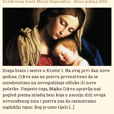
Svetkovina Svete Marije Bogorodice – Nova godina 2026.
Draga braćo i sestre u Kristu! 1. Na ovaj prvi dan nove
godine, Crkva nas ne poziva prvenstveno da se
usredotočimo na novogodišnje odluke ili nove
početke. Umjesto toga, Majka Crkva upravlja naš
pogled prema mladoj ženi koja u naručju drži svoga
novorođenog sina i poziva nas da razmatramo
najdublju tajnu: Bog je uzeo tijelo […]